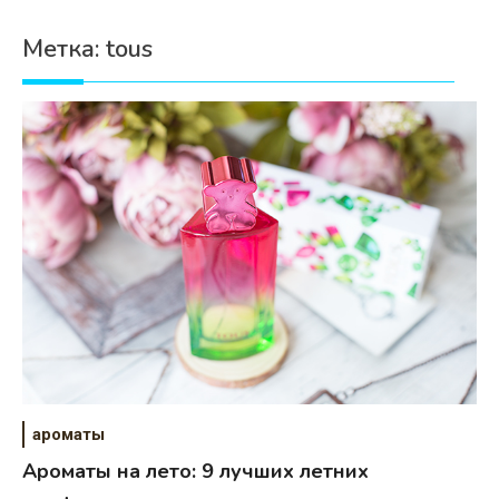
Психология
Метка:
tous
Дети
Свадьба
Дом
Жизнь
Хобби
Красота
Недвижимость
ароматы
Ароматы на лето: 9 лучших летних