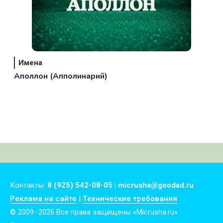
Имена
Аполлон (Апполинарий)
Контакты:
8 (925) 542-08-05 | micrusha@goodad.ru
Реклама на сайте
|
Технические требования
© 2009–2026 Все права защищены «Micrusha.ru»