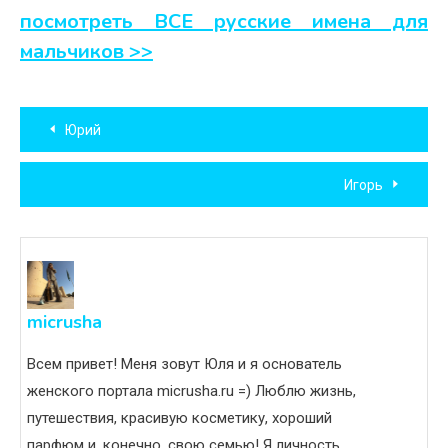
посмотреть ВСЕ русские имена для
мальчиков >>
Навигация
Юрий
по
Игорь
записям
micrusha
Всем привет! Меня зовут Юля и я основатель
женского портала micrusha.ru =) Люблю жизнь,
путешествия, красивую косметику, хороший
парфюм и, конечно, свою семью! Я личность