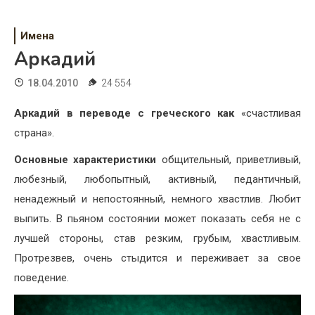
Психология
Дети
Имена
Аркадий
Свадьба
18.04.2010
24 554
Дом
Аркадий в переводе с греческого как
«счастливая
Жизнь
страна».
Хобби
Основные характеристики
общительный, приветливый,
любезный, любопытный, активный, педантичный,
Красота
ненадежный и непостоянный, немного хвастлив. Любит
Недвижимость
выпить. В пьяном состоянии может показать себя не с
лучшей стороны, став резким, грубым, хвастливым.
Протрезвев, очень стыдится и переживает за свое
поведение.