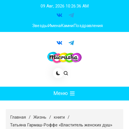
Перейти
09 Авг, 2026
10:26:36 AM
к
содержимому
Звезды
Имена
Камни
Поздравления
Меню
Мода
Главная
Жизнь
книги
Худеем
Татьяна Гармаш-Роффе «Властитель женских душ»