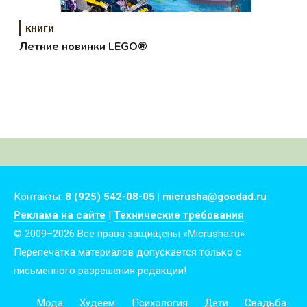
книги
Летние новинки LEGO®
Контакты:
8 (925) 542-08-05 | micrusha@goodad.ru
Реклама на сайте
|
Технические требования
© 2009–2026 Все права защищены «Micrusha.ru»
Перепечатка материалов допускается только с
письменного разрешения редакции!
Мода
Худеем
Психология
Дети
Свадьба