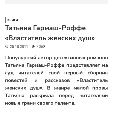
Психология
Дети
книги
Свадьба
Татьяна Гармаш-Роффе
Дом
«Властитель женских душ»
Жизнь
25.10.2011
7 358
Хобби
Популярный автор детективных романов
Татьяна Гармаш-Роффе
представляет на
Красота
суд читателей свой первый сборник
Недвижимость
повестей и рассказов
«Властитель
женских душ»
. В жанре малой прозы
Татьяна раскрыла перед читателями
новые грани своего таланта.