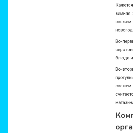
Кажется
зимняя 
свежем 
новогод
Во-перв
серотон
блюда и
Во-втор
прогулк
свежем 
считает
магазин
Ком
орга