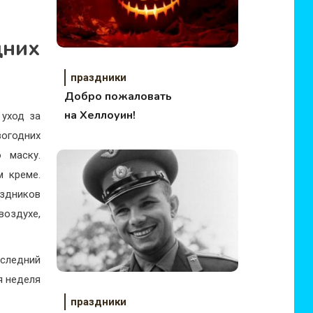
дних
праздники
Добро пожаловать
на Хеллоуин!
 уход за
вогодних
 маску.
м креме.
аздников
воздухе,
оследний
я неделя
праздники