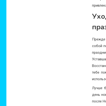
привлек
Ухо
пра
Прежде 
собой п
праздн
Уставш
Восстан
тебе по
использ
Лучше б
день но
после Н