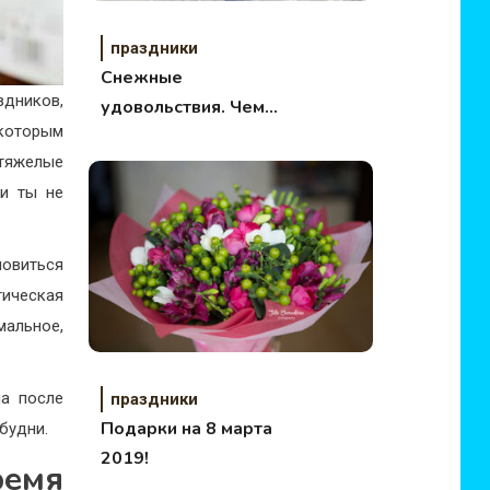
праздники
Снежные
здников,
удовольствия. Чем
екоторым
заняться зимой
 тяжелые
ли ты не
новиться
ическая
мальное,
ма после
праздники
Подарки на 8 марта
будни.
2019!
ремя