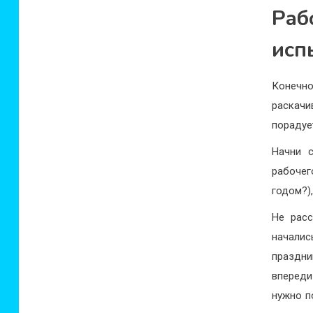
Раб
исп
Конечно
раскачи
порадуе
Начни 
рабочег
годом?)
Не расс
началис
праздни
впереди
нужно п