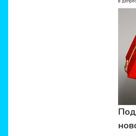
в депре
По
нов