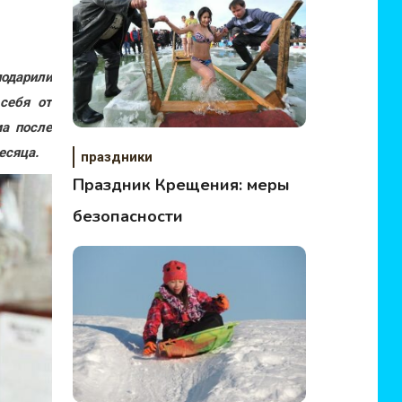
подарили
себя от
ма после
есяца.
праздники
Праздник Крещения: меры
безопасности