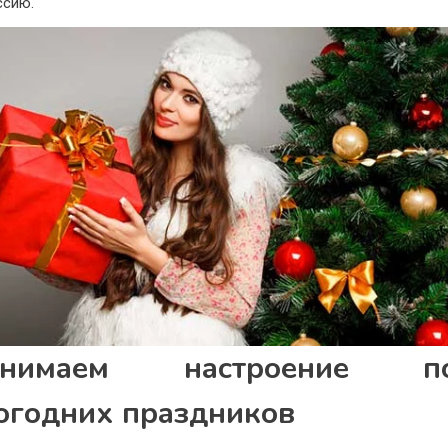
ссию.
днимаем настроение по
огодних праздников