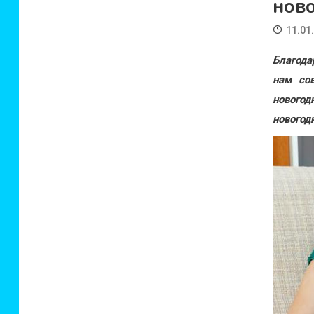
нов
11.01
Благода
нам со
новогод
новогод