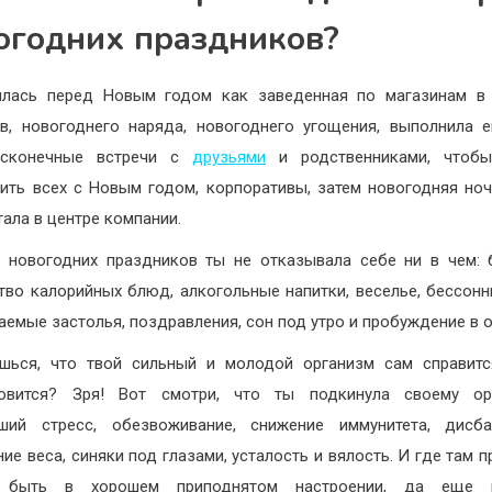
огодних праздников?
илась перед Новым годом как заведенная по магазинам в 
в, новогоднего наряда, новогоднего угощения, выполнила 
есконечные встречи с
друзьями
и родственниками, чтобы
ить всех с Новым годом, корпоративы, затем новогодняя ноч
тала в центре компании.
 новогодних праздников ты не отказывала себе ни в чем:
тво калорийных блюд, алкогольные напитки, веселье, бессонн
аемые застолья, поздравления, сон под утро и пробуждение в 
шься, что твой сильный и молодой организм сам справит
новится? Зря! Вот смотри, что ты подкинула своему орг
ший стресс, обезвоживание, снижение иммунитета, дисба
ние веса, синяки под глазами, усталость и вялость. И где там п
 быть в хорошем приподнятом настроении, да еще