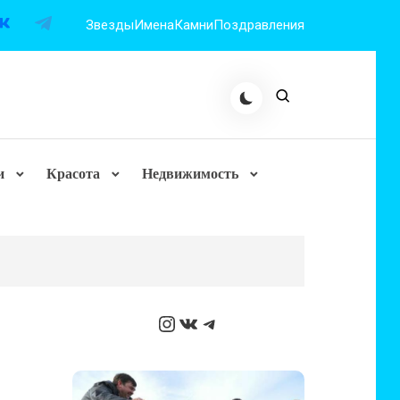
Звезды
Имена
Камни
Поздравления
и
Красота
Недвижимость
Instagram
ВКонтакте
Telegram