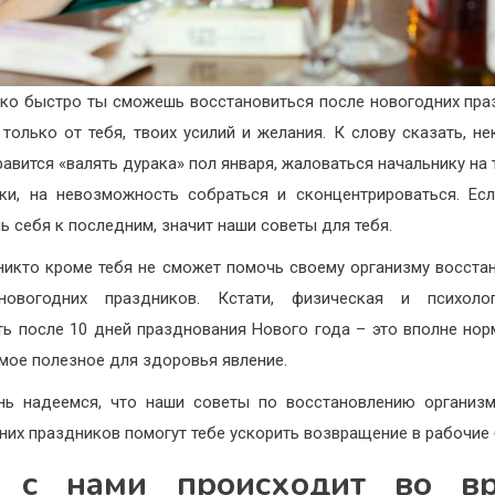
ко быстро ты сможешь восстановиться после новогодних пра
 только от тебя, твоих усилий и желания. К слову сказать, н
равится «валять дурака» пол января, жаловаться начальнику на
ки, на невозможность собраться и сконцентрироваться. Ес
ь себя к последним, значит наши советы для тебя.
никто кроме тебя не сможет помочь своему организму восста
новогодних праздников. Кстати, физическая и психолог
ть после 10 дней празднования Нового года – это вполне нор
амое полезное для здоровья явление.
ь надеемся, что наши советы по восстановлению организ
них праздников помогут тебе ускорить возвращение в рабочие 
 с нами происходит во в