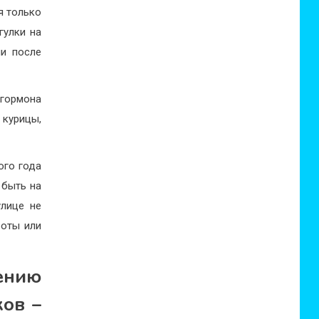
я только
гулки на
ми после
 гормона
 курицы,
ого года
 быть на
улице не
боты или
ению
ков –