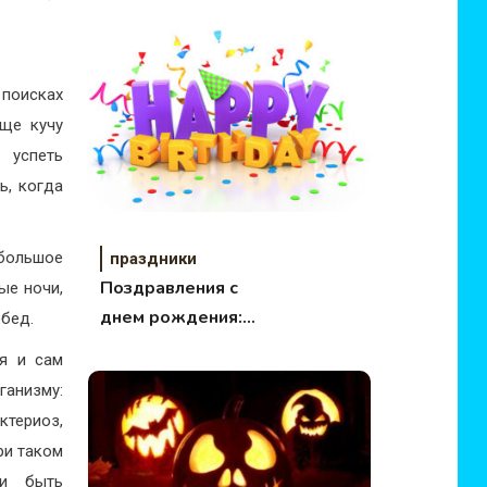
поисках
еще кучу
 успеть
ь, когда
 большое
праздники
Поздравления с
ые ночи,
днем рождения:
обед.
прикольные
ся и сам
анизму:
ктериоз,
ри таком
 и быть