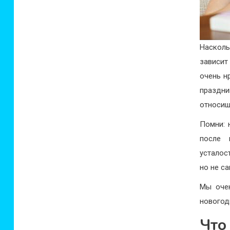
Насколь
зависит
очень н
праздни
относиш
Помни: 
после 
усталос
но не с
Мы очен
новогод
Что