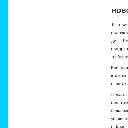
нов
Ты нос
подарко
дел. Б
поздрав
ты блис
Все дни
количес
несконч
Полагае
восста
сильней
увеличе
наборе