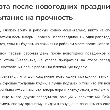
ота после новогодних праздни
ытание на прочность
, сложно войти в рабочую колею моментально, никто не сп
ваться весь январь – совсем несправедливо. Ни один работод
тся, если ты будешь «в спячке» на рабочем месте после Нового 
свой первый рабочий день после новогодних праздников с
о стола (наверняка, не успела прибраться на столе пер
, составления плана работы на ближайшую неделю.
траивайся, что долгожданные новогодние праздники закон
ь суровые трудовые будни, а лучше подумай о том, что эти но
ки были отличными, что теперь пора и потрудиться, а так же о 
 еще много других праздников, эмоций и впечатлений. Сей
омочь своему организму придти в тонус, а не загонять его ещ