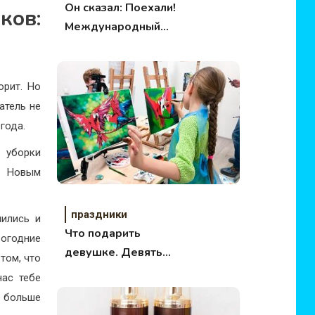
Он сказал: Поехали!
ков:
Международный
день космонавтики
орит. Но
атель не
года.
 уборки
ед Новым
праздники
чились и
Что подарить
вогодние
девушке. Девять
том, что
нетривиальных идей!
час тебе
е больше