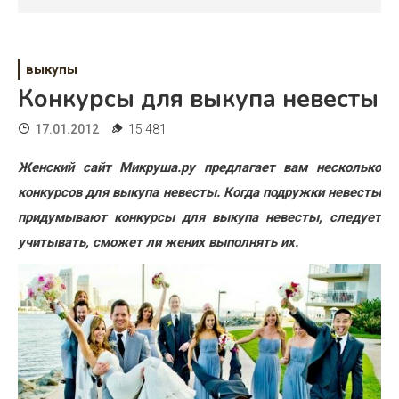
Психология
Дети
выкупы
Свадьба
Конкурсы для выкупа невесты
Дом
17.01.2012
15 481
Жизнь
Женский сайт Микруша.ру предлагает вам несколько
конкурсов для выкупа невесты. Когда подружки невесты
Хобби
придумывают конкурсы для выкупа невесты, следует
Красота
учитывать, сможет ли жених выполнять их.
Недвижимость