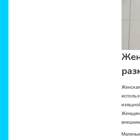
Же
раз
Женска
использ
изящно
Женщин
внешнем
Малень