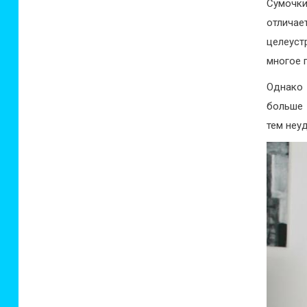
Сумочк
отлич
целеуст
многое 
Однако 
больше 
тем неу