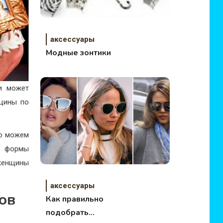
аксессуары
Модные зонтики
и может
ины по
то можем
е формы
женщины
аксессуары
ов
Как правильно
подобрать