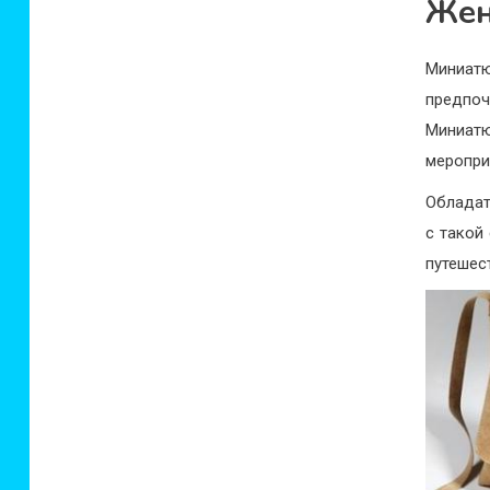
Жен
Миниатю
предпо
Миниатю
меропри
Обладат
с такой
путешес