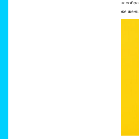
несобра
же женщ