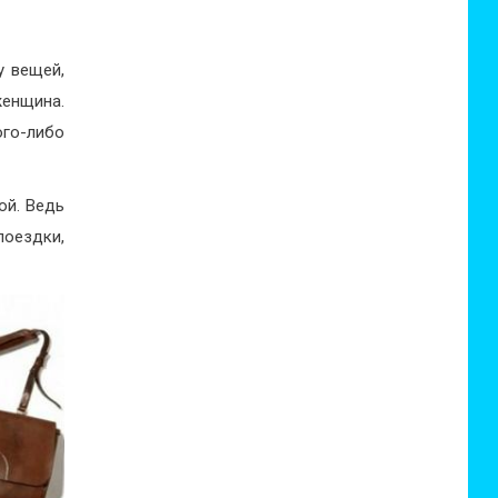
у вещей,
енщина.
ого-либо
ой. Ведь
поездки,