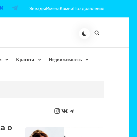
Звезды
Имена
Камни
Поздравления
и
Красота
Недвижимость
Instagram
ВКонтакте
Telegram
а о