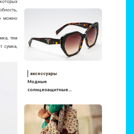
солнцезащитные
которых
очки
ность,
то можно
мка, тем
т сумка,
аксессуары
Модные
солнцезащитные
очки на лето 2015