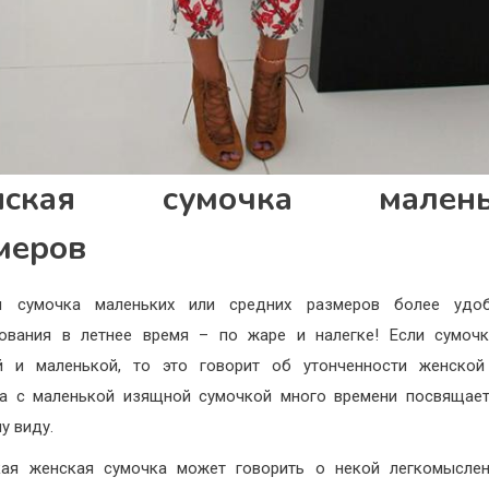
нская сумочка малень
меров
я сумочка маленьких или средних размеров более удо
ования в летнее время – по жаре и налегке! Если сумоч
й и маленькой, то это говорит об утонченности женской 
а с маленькой изящной сумочкой много времени посвящает
у виду.
кая женская сумочка может говорить о некой легкомыслен