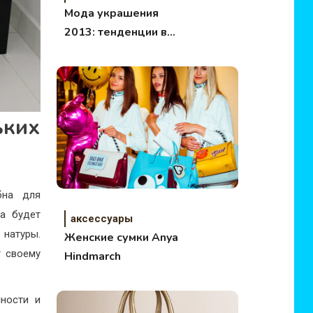
Мода украшения
2013: тенденции в
украшениях
ких
бна для
ка будет
аксессуары
натуры.
Женские сумки Anya
 своему
Hindmarch
ности и