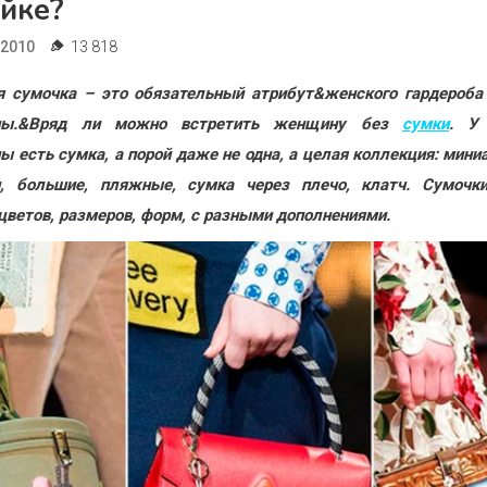
яйке?
.2010
13 818
 сумочка – это обязательный атрибут&женского гардероба
ы.&Вряд ли можно встретить женщину без
сумки
. У
 есть сумка, а порой даже не одна, а целая коллекция: мин
и, большие, пляжные, сумка через плечо, клатч. Сумочк
цветов, размеров, форм, с разными дополнениями.