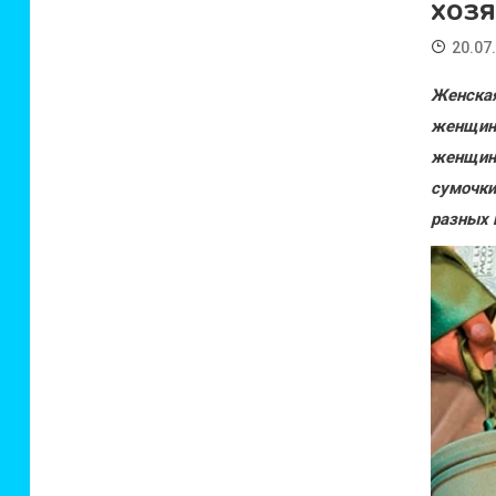
хоз
20.07
Женская
женщин
женщины
сумочк
разных 