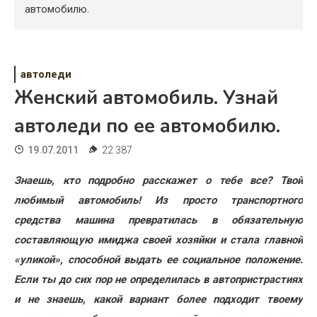
Психология
автомобилю.
Дети
Свадьба
автоледи
Женский автомобиль. Узнай
Дом
автоледи по ее автомобилю.
Жизнь
19.07.2011
22 387
Хобби
Знаешь, кто подробно расскажет о тебе все? Твой
Красота
любимый автомобиль!
Из просто транспортно­го
Недвижимость
средства машина превратилась в обяза­тельную
составляющую имид­жа своей хозяйки и стала главной
«уликой», способной выдать ее социальное положе­ние.
Если ты до сих пор не определилась в авто­пристрастиях
и не знаешь, какой вариант более подхо­дит твоему