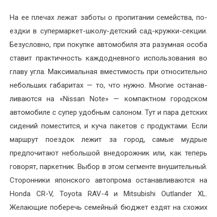
На ее плечах лежат заботы о пропитании семейства, по­
ездки в супермаркет-школу-детский сад-кружки-секции.
Безусловно, при покупке ав­томобиля эта разумная особа
ставит практичность каждо­дневного использования во
главу угла. Максимальная вместимость при относитель­но
небольших габаритах — то, что нужно. Многие останав­
ливаются на «Nissan Note» — компактном городском
авто­мобиле с супер удобным сало­ном. Тут и пара детских
сидений поместится, и куча паке­тов с продуктами. Если
марш­рут поездок лежит за город, самые мудрые
предпочитают небольшой внедорожник или, как теперь
говорят, паркетник. Выбор в этом сегменте внушительный.
Сторонники японского автопрома останав­ливаются на
Honda CR-V, Toyota RAV-4 и Mitsubishi Outlander XL.
Желающие по­беречь семейный бюджет ез­дят на схожих