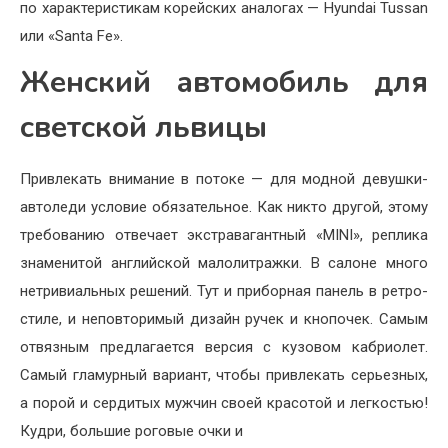
по характерис­тикам корейских аналогах — Hyundai Tussan
или «Santa Fe».
Женский автомобиль для
светской львицы
Привлекать внимание в пото­ке — для модной девушки-
автоледи усло­вие обязательное. Как никто другой, этому
требованию отвечает экстравагантный «MINI», реплика
знаменитой англий­ской малолитражки. В салоне много
нетривиальных реше­ний. Тут и приборная панель в ретро-
стиле, и неповтори­мый дизайн ручек и кно­почек. Самым
отвязным предлагается версия с кузовом кабриолет.
Самый гламурный вариант, чтобы привлекать серьезных,
а порой и сердитых мужчин своей красотой и легкостью!
Кудри, большие роговые очки и