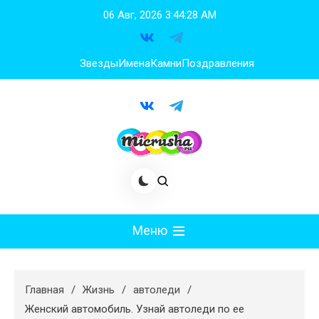
Перейти
06 Авг, 2026
3:44:29 AM
к
содержимому
Звезды
Имена
Камни
Поздравления
Меню
Мода
Главная
Жизнь
автоледи
Худеем
Женский автомобиль. Узнай автоледи по ее