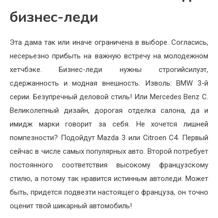
бизнес-леди
Эта дама так или иначе огра­ничена в выборе. Согласись,
несерьезно прибыть на важ­ную встречу на молодежном
хетчбэке. Бизнес-леди нужны строгийси­луэт,
сдержанность и модная внешность. Из­воль: BMW 3-й
серии. Безу­пречный деловой стиль! Или Mercedes Benz С.
Великолепный дизайн, дорогая отделка салона, да и
имидж марки го­ворит за себя. Не хочется лиш­ней
помпезности? Подойдут Mazda 3 или Citroen C4. Пер­вый
сейчас в числе самых попу­лярных авто. Второй потребует
постоянного соответствия вы­сокому французскому
стилю, а потому так нравится истинным автоледи. Может
быть, придется подвезти настоящего француза, он точно
оценит твой шикарный автомобиль!