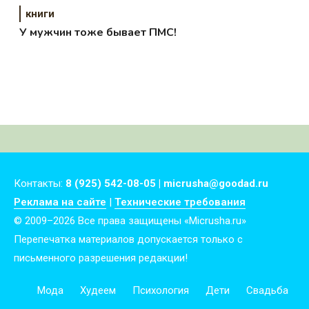
книги
У мужчин тоже бывает ПМС!
Контакты:
8 (925) 542-08-05 | micrusha@goodad.ru
Реклама на сайте
|
Технические требования
© 2009–2026 Все права защищены «Micrusha.ru»
Перепечатка материалов допускается только с
письменного разрешения редакции!
Мода
Худеем
Психология
Дети
Свадьба