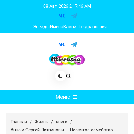
Перейти
08 Авг, 2026
2:17:46 AM
к
содержимому
Звезды
Имена
Камни
Поздравления
Меню
Мода
Главная
Жизнь
книги
Худеем
Анна и Сергей Литвиновы — Несвятое семейство