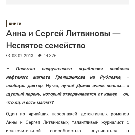
Психология
Дети
книги
Свадьба
Анна и Сергей Литвиновы —
Дом
Несвятое семейство
Жизнь
08.02.2013
44 326
Хобби
– Попытка вооруженного ограбления особняка
нефтяного магната Гречишникова на Рублевке, –
Красота
сообщил диктор. Ну-ка, ну-ка! Домик очень неплох… а
Недвижимость
щуплый парень, который отворачивается от камер – он,
что ли, и есть магнат?
Один из ярчайших персонажей детективных романов
Анны и Сергея Литвиновых, талантливый журналист с
исключительной способностью впутываться в