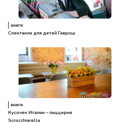
книги
Спектакли для детей Гаврош
книги
Кусочек Италии – пиццерия
Scrocchiarella