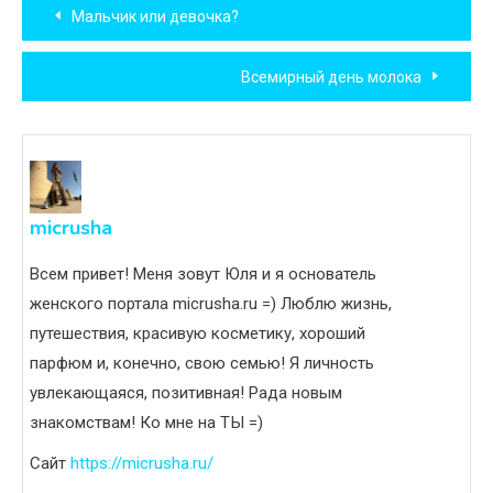
Навигация
Мальчик или девочка?
по
Всемирный день молока
записям
micrusha
Всем привет! Меня зовут Юля и я основатель
женского портала micrusha.ru =) Люблю жизнь,
путешествия, красивую косметику, хороший
парфюм и, конечно, свою семью! Я личность
увлекающаяся, позитивная! Рада новым
знакомствам! Ко мне на ТЫ =)
Сайт
https://micrusha.ru/