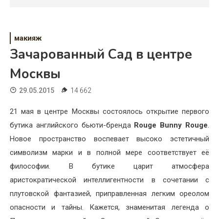
Психология
Дети
макияж
Свадьба
Зачарованный Сад в центре
Дом
Москвы
Жизнь
29.05.2015
14 662
Хобби
21 мая в центре Москвы состоялось открытие первого
бутика английского бьюти-бренда
Rouge Bunny Rouge
.
Красота
Новое пространство воспевает высоко эстетичный
Недвижимость
символизм марки и в полной мере соответствует её
философии. В бутике царит атмосфера
аристократической интеллигентности в сочетании с
плутовской фантазией, приправленная легким ореолом
опасности и тайны. Кажется, знаменитая легенда о