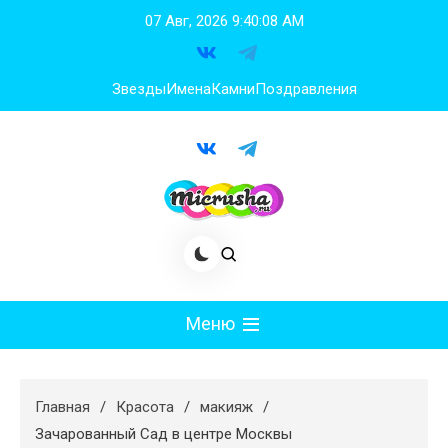
Перейти
07 Авг, 2026
9:40:09 AM
к
содержимому
Звезды
Имена
Камни
Поздравления
Меню
Мода
Главная
Красота
макияж
Худеем
Зачарованный Сад в центре Москвы