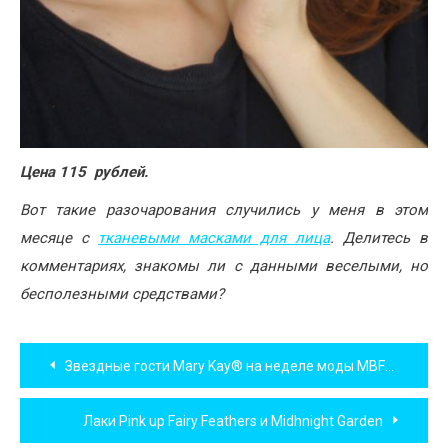
Цена 115 рублей.
Вот такие разочарования случились у меня в этом
месяце с
тканевыми масками для лица
. Делитесь в
комментариях, знакомы ли с данными веселыми, но
бесполезными средствами?
Навигация
Звездные гости Mary Kay® на неделе моды MBFW Russia
по
Лаки Pink up Fairy Feathers и Midhnight Garden
записям