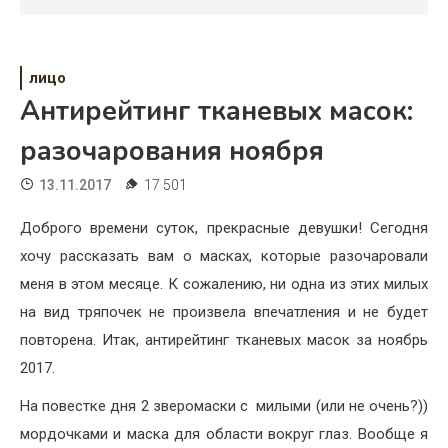
Психология
Дети
лицо
Свадьба
Антирейтинг тканевых масок:
Дом
разочарования ноября
Жизнь
13.11.2017
17 501
Хобби
Доброго времени суток, прекрасные девушки! Сегодня
хочу рассказать вам о масках, которые разочаровали
Красота
меня в этом месяце. К сожалению, ни одна из этих милых
Недвижимость
на вид тряпочек не произвела впечатления и не будет
повторена. Итак, антирейтинг тканевых масок за ноябрь
2017.
На повестке дня 2 зверомаски с милыми (или не очень?))
мордочками и маска для области вокруг глаз. Вообще я