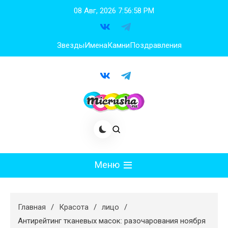
Перейти
08 Авг, 2026
7:57:00 PM
к
содержимому
Звезды
Имена
Камни
Поздравления
Меню
Мода
Главная
Красота
лицо
Худеем
Антирейтинг тканевых масок: разочарования ноября