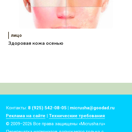
лицо
Здоровая кожа осенью
Контакты:
8 (925) 542-08-05 | micrusha@goodad.ru
Реклама на сайте
|
Технические требования
© 2009–2026 Все права защищены «Micrusha.ru»
Перепечатка материалов допускается только с