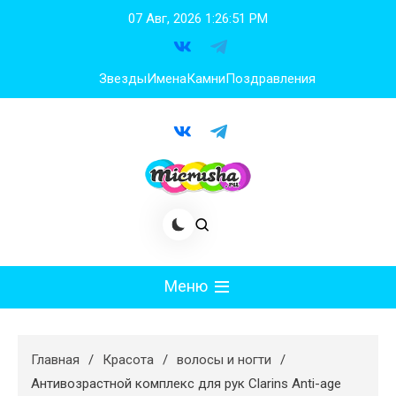
Перейти
07 Авг, 2026
1:26:52 PM
к
содержимому
Звезды
Имена
Камни
Поздравления
Меню
Мода
Главная
Красота
волосы и ногти
Худеем
Антивозрастной комплекс для рук Clarins Anti-age