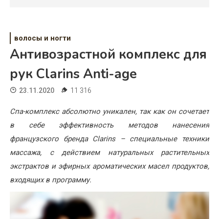
Психология
Дети
волосы и ногти
Свадьба
Антивозрастной комплекс для
Дом
рук Clarins Anti-age
Жизнь
23.11.2020
11 316
Хобби
Спа-комплекс абсолютно уникален, так как он сочетает
в себе эффективность методов нанесения
Красота
французского бренда Clarins – специальные техники
Недвижимость
массажа, с действием натуральных растительных
экстрактов и эфирных ароматических масел продуктов,
входящих в программу.