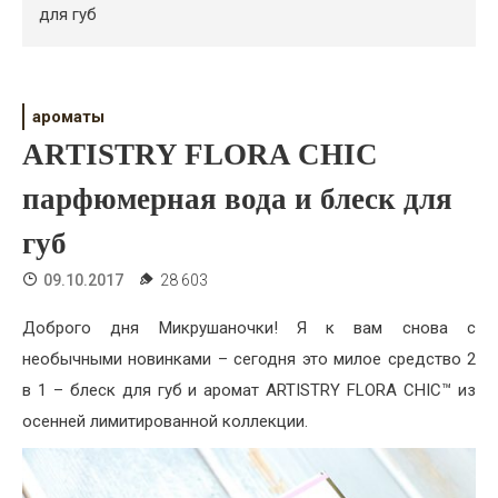
Психология
для губ
Дети
Свадьба
ароматы
ARTISTRY FLORA CHIC
Дом
парфюмерная вода и блеск для
Жизнь
губ
Хобби
09.10.2017
28 603
Красота
Доброго дня Микрушаночки! Я к вам снова с
Недвижимость
необычными новинками – сегодня это милое средство 2
в 1 – блеск для губ и аромат ARTISTRY FLORA CHIC™ из
осенней лимитированной коллекции.