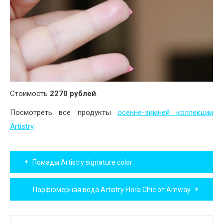
Стоимость
2270 рублей
.
Посмотреть все продукты
осенне-зимней коллекции
Artistry
Навигация
Помады Artistry signature color
по
Парфюмерная вода Artistry Flora Chic от Amway
записям