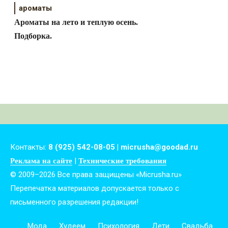
ароматы
Ароматы на лето и теплую осень.
Подборка.
Контакты:
8 (925) 542-08-05 | micrusha@goodad.ru
|
Реклама на сайте
Технические требования
© 2009–2026 Все права защищены «Micrusha.ru»
Перепечатка материалов допускается только с
письменного разрешения редакции!
Мода
Худеем
Психология
Дети
Свадьба