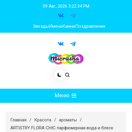
Перейти
09 Авг, 2026
3:22:35 PM
к
содержимому
Звезды
Имена
Камни
Поздравления
Меню
Мода
Главная
Красота
ароматы
Худеем
ARTISTRY FLORA CHIC парфюмерная вода и блеск