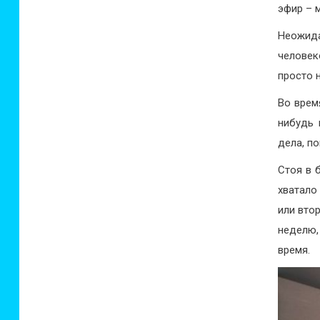
эфир – 
Неожид
человек
просто 
Во врем
нибудь 
дела, п
Стоя в 
хватало
или вто
неделю
время.