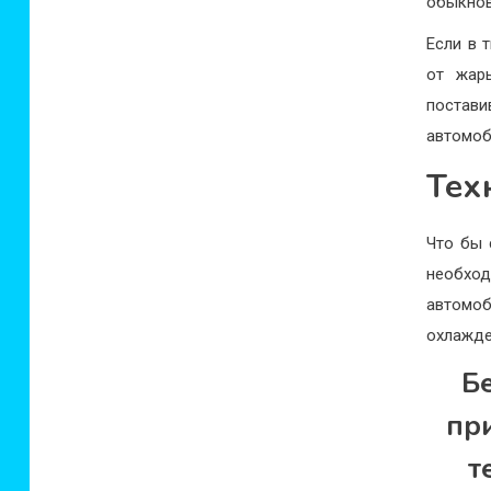
обыкнов
Если в 
от жар
постав
автомоб
Тех
Что бы 
необход
автомо
охлажде
Б
при
т