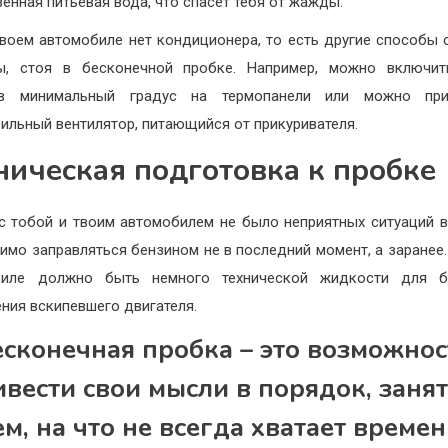
енная питьевая вода, что спасет тебя от жажды.
твоем автомобиле нет кондиционера, то есть другие способы 
ы, стоя в бесконечной пробке. Например, можно включить
ив минимальный градус на термопанели или можно при
ильный вентилятор, питающийся от прикуривателя.
ническая подготовка к пробке
с тобой и твоим автомобилем не было неприятных ситуаций в
имо заправляться бензином не в последний момент, а заранее.
биле должно быть немного технической жидкости для б
ния вскипевшего двигателя.
есконечная пробка – это возможнос
вести свои мысли в порядок, заня
ем, на что не всегда хватает времен