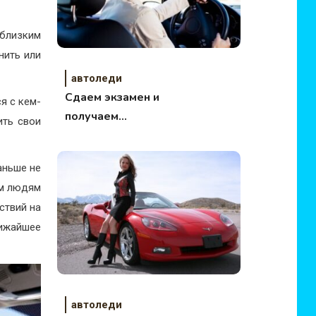
близким
нить или
автоледи
Сдаем экзамен и
я с кем-
получаем
ить свои
водительские права!
Описание
аньше не
упражнений
им людям
экзамена в ГАИ
ствий на
ижайшее
автоледи