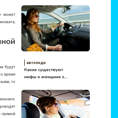
ге может
иновата,
чной
автоледи
ам будут
Какие существуют
то время
мифы о женщине за
ными, то
рулем
иокниги.
проводят
в прямой