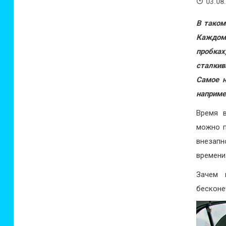
03.08
В таком
Каждом
пробках
сталкив
Самое н
наприме
Время 
можно п
внезапн
времени
Зачем 
бесконе