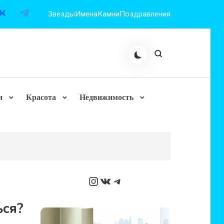
Звезды
Имена
Камни
Поздравления
и
Красота
Недвижимость
Instagram
ВКонтакте
Telegram
ься?