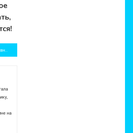
ое
ть,
тся!
Пятничная подборка позитивных фото — цветы повсюду!
тала
ику,
не на