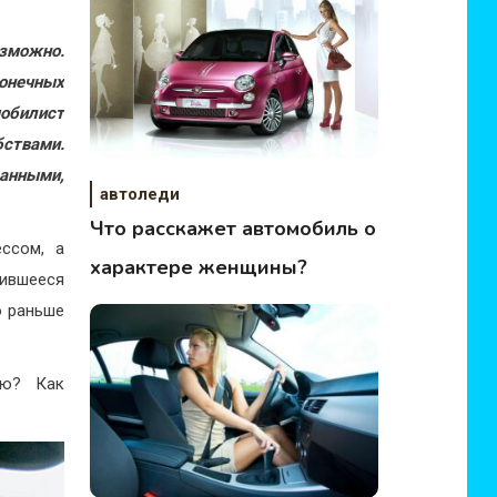
озможно.
онечных
мобилист
бствами.
данными,
автоледи
Что расскажет автомобиль о
ссом, а
характере женщины?
лившееся
о раньше
ию? Как