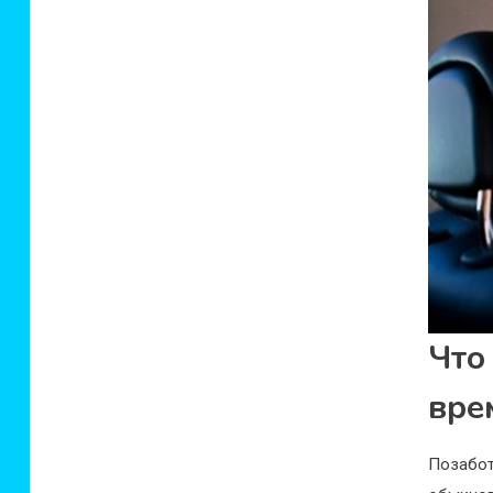
Что
вре
Позабо