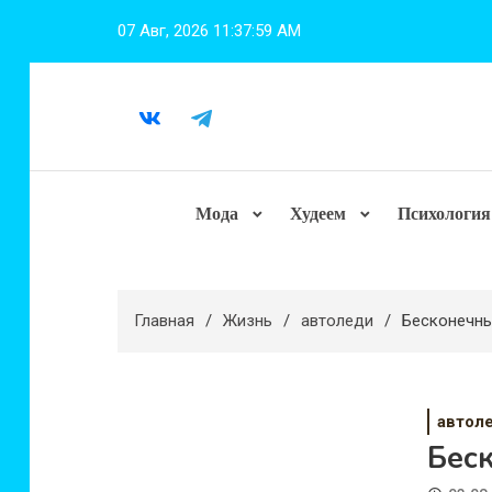
Перейти
07 Авг, 2026
11:38:00 AM
к
содержимому
Мода
Худеем
Психология
Главная
Жизнь
автоледи
Бесконечны
автол
Беск