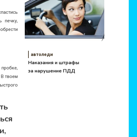
спастись
 печку,
обрести
автоледи
Наказания и штрафы
 пробке,
за нарушение ПДД
 В твоем
ыстрого
ть
ться
и,