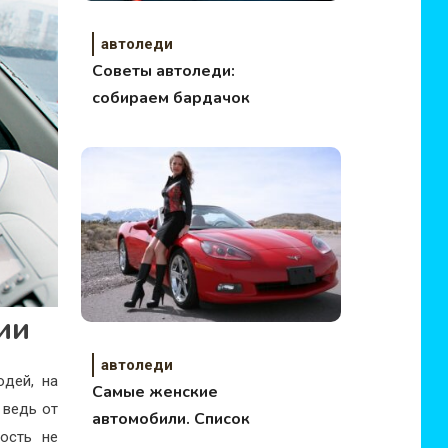
автоледи
Советы автоледи:
собираем бардачок
ии
автоледи
юдей, на
Самые женские
 ведь от
автомобили. Список
ность не