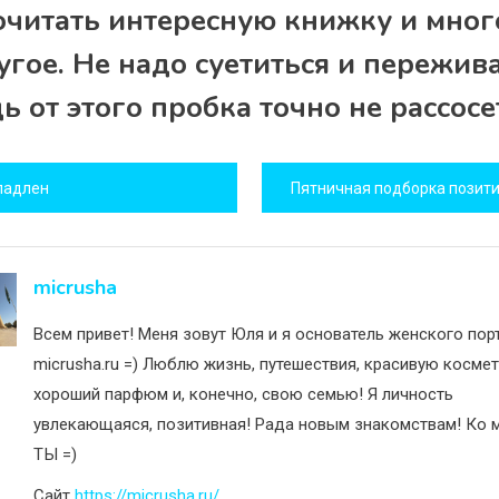
очитать интересную книжку и мног
угое. Не надо суетиться и пережива
ь от этого пробка точно не рассосе
игация
ладлен
исям
micrusha
Всем привет! Меня зовут Юля и я основатель женского пор
micrusha.ru =) Люблю жизнь, путешествия, красивую космет
хороший парфюм и, конечно, свою семью! Я личность
увлекающаяся, позитивная! Рада новым знакомствам! Ко м
ТЫ =)
Сайт
https://micrusha.ru/