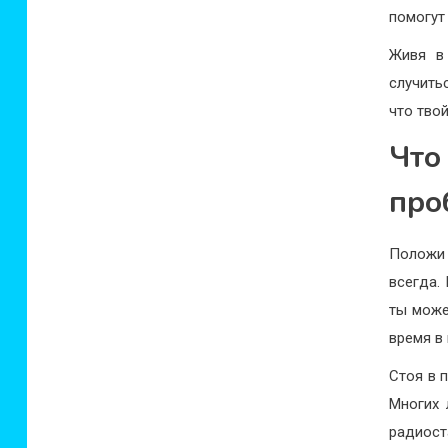
помогут
Живя в 
случить
что тво
Что
про
Положи
всегда.
ты може
время в
Стоя в 
Многих 
радиост