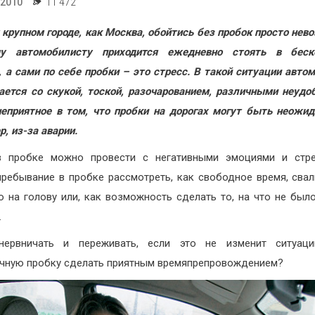
.2010
11 472
 крупном городе, как Москва, обойтись без пробок просто нев
у автомобилисту приходится ежедневно стоять в беск
, а сами по себе пробки – это стресс. В такой ситуации авто
ается со скукой, тоской, разочарованием, различными неудо
еприятное в том, что пробки на дорогах могут быть неожи
р, из-за аварии.
в пробке можно провести с негативными эмоциями и стре
ребывание в пробке рассмотреть, как свободное время, сва
о на голову или, как возможность сделать то, на что не был
.
нервничать и переживать, если это не изменит ситуац
чную пробку сделать приятным времяпрепровождением?