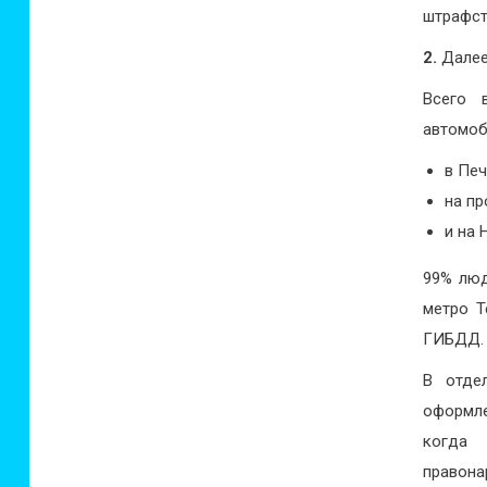
штрафст
2.
Далее
Всего 
автомоб
в Печ
на пр
и на 
99% люд
метро Т
ГИБДД.
В отде
оформле
когда 
правона