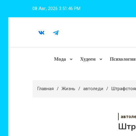
Перейти
08 Авг, 2026
3:51:47 PM
к
содержимому
Мода
Худеем
Психология
Главная
Жизнь
автоледи
Штрафстоян
автол
Штра