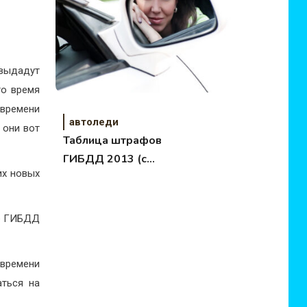
 выдадут
то время
 времени
автоледи
 они вот
Таблица штрафов
ГИБДД 2013 (с
их новых
обновлением от
1.09.13)
те ГИБДД
 времени
аться на