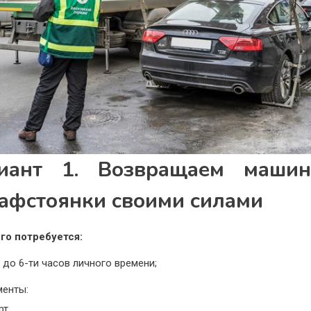
иант 1. Возвращаем маши
афстоянки своими силами
го потребуется:
х до 6-ти часов личного времени;
енты:
рт,