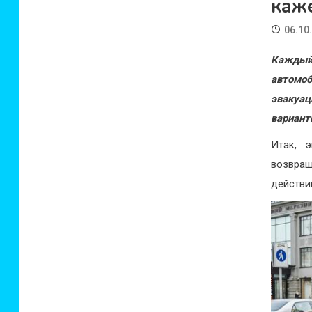
каж
06.10
Каждый
автомоб
эвакуац
вариант
Итак, э
возвра
действи