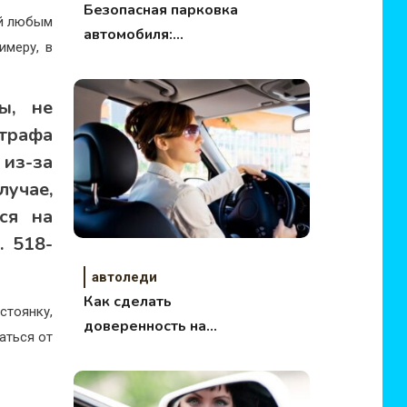
Безопасная парковка
ей любым
автомобиля:
имеру, в
полезные советы для
автоледи
ы, не
штрафа
из-за
учае,
ся на
. 518-
автоледи
Как сделать
стоянку,
доверенность на
аться от
автомобиль и когда?