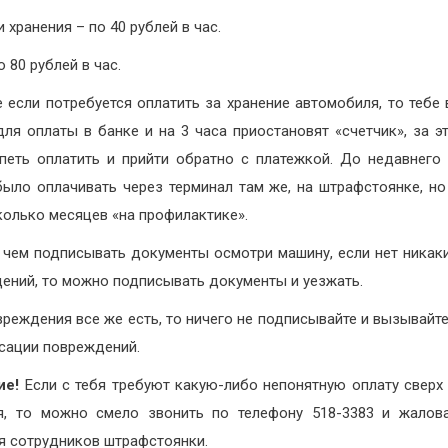
и хранения – по 40 рублей в час.
 80 рублей в час.
е если потребуется оплатить за хранение автомобиля, то тебе
для оплаты в банке и на 3 часа приостановят «счетчик», за э
петь оплатить и прийти обратно с платежкой. До недавнего
ыло оплачивать через терминал там же, на штрафстоянке, но
колько месяцев «на профилактике».
чем подписывать документы осмотри машину, если нет никак
ений, то можно подписывать документы и уезжать.
вреждения все же есть, то ничего не подписывайте и вызывай
сации повреждений.
ие!
Если с тебя требуют какую-либо непонятную оплату сверх
я, то можно смело звонить по телефону 518-3383 и жалов
я сотрудников штрафстоянки.