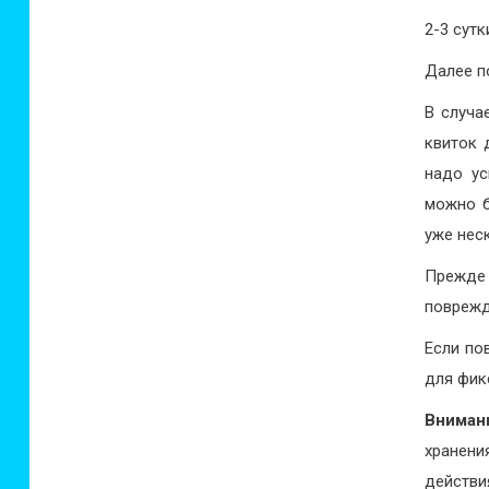
2-3 сутк
Далее по
В случа
квиток 
надо ус
можно б
уже нес
Прежде 
поврежд
Если по
для фик
Вниман
хранени
действи