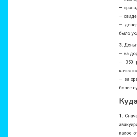
— права
— свиде
— довер
было ук
3.
Деньг
— на до
— 350 
качеств
— за хр
более с
Куда
1.
Снача
эвакуир
какое о