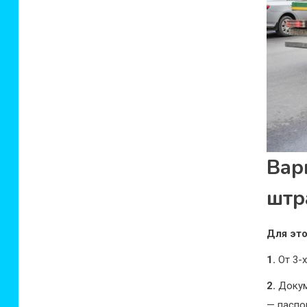
Вар
штр
Для это
1.
От 3-
2.
Докум
— паспо