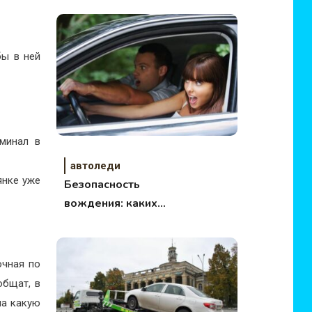
бы в ней
минал в
автоледи
янке уже
Безопасность
вождения: каких
автомобилей надо
остерегаться?
очная по
общат, в
на какую