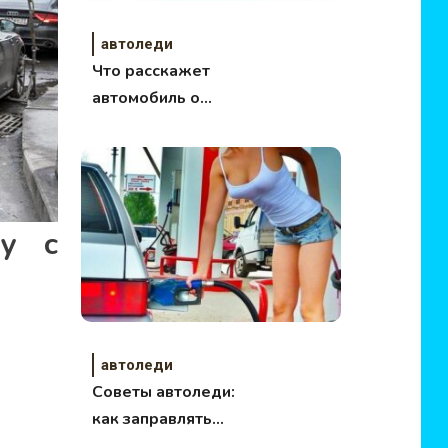
автоледи
Что расскажет
автомобиль о
характере
женщины?
ну с
автоледи
Советы автоледи:
как заправлять
автомобиль?