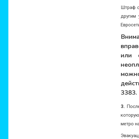
Штраф о
другим 
Евросет
Внима
вправ
или 
неоп
можн
дейст
3383.
3.
После
которую
метро н
Эвакуац