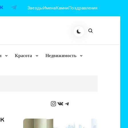
Звезды
Имена
Камни
Поздравления
и
Красота
Недвижимость
Instagram
ВКонтакте
Telegram
ак