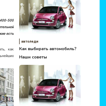
400-500
ительной
кие есть
автоледи
Как выбирать автомобиль?
ать, как
ьнейших
Наши советы