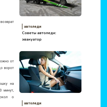
возврат
автоледи
Советы автоледи:
эвакуатор
можно от
до ворот
ошку на
0 минут,
токол о
автоледи