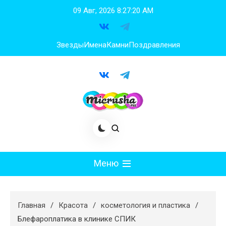
Перейти
09 Авг, 2026
8:27:20 AM
к
содержимому
Звезды
Имена
Камни
Поздравления
Меню
Мода
Главная
Красота
косметология и пластика
Худеем
Блефароплатика в клинике СПИК