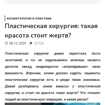
Психология
Дети
косметология и пластика
Свадьба
Пластическая хирургия: такая
Дом
красота стоит жертв?
Жизнь
08.12.2009
10 726
Хобби
Пластическая хирургия давно перестала быть
экзотикой, и ты не задумываясь можешь назвать
Красота
десяток звезд, неоднократно «апгрейдивших» свою
Недвижимость
внешность. Впрочем, зачем далеко ходить: пациенты
пластических хирургов есть и среди твоих знакомых.
Давай разберемся, какие минусы у пластической
хирургии, и стоит ли красота таких жертв? Что толкает
людей на пластическую операцию, и какие риски?