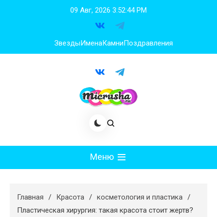
Перейти
09 Авг, 2026
3:52:45 PM
к
содержимому
Звезды
Имена
Камни
Поздравления
Меню
Мода
Главная
Красота
косметология и пластика
Худеем
Пластическая хирургия: такая красота стоит жертв?