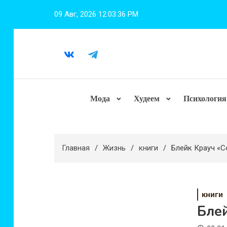
Перейти
09 Авг, 2026
12:03:37 PM
к
содержимому
Мода
Худеем
Психология
Главная
Жизнь
книги
Блейк Крауч «
книги
Бле