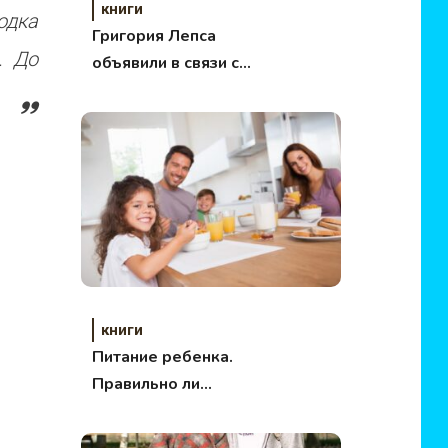
книги
одка
Григория Лепса
. До
объявили в связи с
преступниками
книги
Питание ребенка.
Правильно ли
питаются дети?