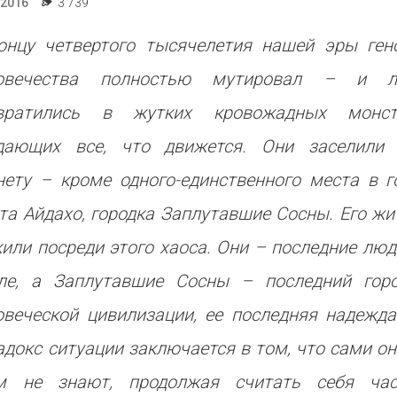
.2016
3 739
онцу четвертого тысячелетия нашей эры ген
овечества полностью мутировал – и 
вратились в жутких кровожадных монст
дающих все, что движется. Они заселили
нету – кроме одного-единственного места в г
та Айдахо, городка Заплутавшие Сосны. Его жи
или посреди этого хаоса. Они – последние люд
ле, а Заплутавшие Сосны – последний гор
овеческой цивилизации, ее последняя надежда
адокс ситуации заключается в том, что сами он
м не знают, продолжая считать себя ча