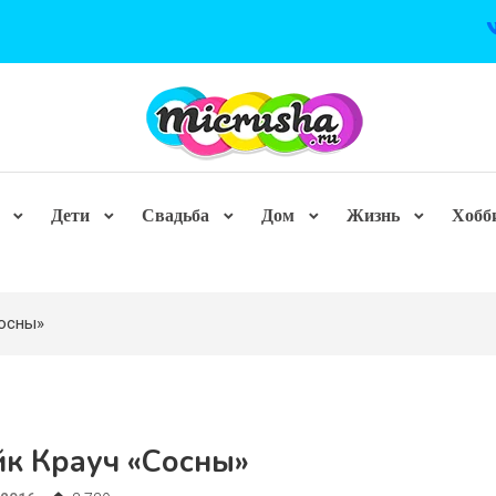
Дети
Свадьба
Дом
Жизнь
Хобб
Сосны»
йк Крауч «Сосны»