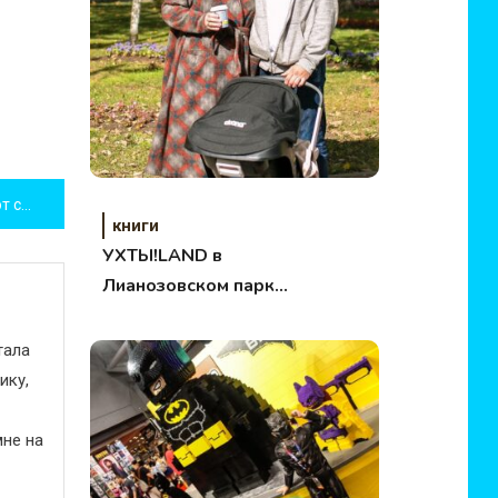
Чарльз Мартина «Когда поют сверчки»
книги
УХТЫ!LAND в
Лианозовском парке
Москвы
тала
ику,
не на