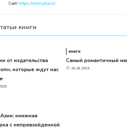
Сайт
https://micrusha.ru/
статьи книги
книги
ки от издательства
Самый романтичный и
dom», которые ждут нас
26.06.2024
те
2025
 Азии: книжная
рка с непревзойденной