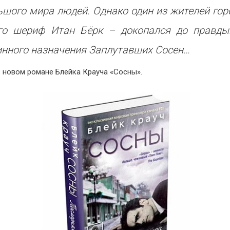
ьшого мира людей. Однако один из жителей гор
го шериф Итан Бёрк – докопался до правды
инного назначения Заплутавших Сосен…
в новом романе Блейка Крауча «Сосны».