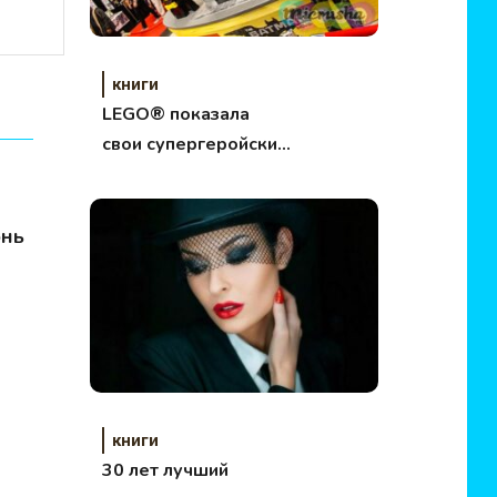
книги
LEGO® показала
свои супергеройские
новинки
юнь
книги
30 лет лучший