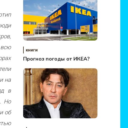
отип
люди
ров,
 всю
книги
орах
Прогноз погоды от ИКЕА?
тели
и на
од в
. Но
и об
стью