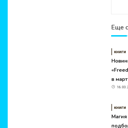
Еще 
книги
Новин
«Free
в мар
16.03.
книги
Магия
подбо