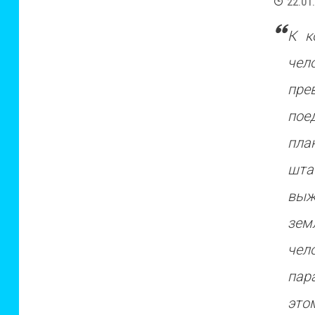
22.01
К к
чел
пре
пое
пла
шта
выж
зем
чел
пар
это