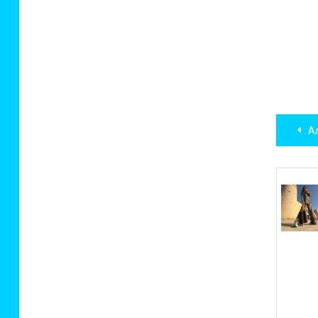
Нав
Ал
по
зап