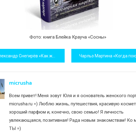
Фото: книга Блейка Крауча «Сосны»
игация
ександр Снегирёв «Как же её звали?..»
исям
micrusha
Всем привет! Меня зовут Юля и я основатель женского пор
micrusha.ru =) Люблю жизнь, путешествия, красивую космет
хороший парфюм и, конечно, свою семью! Я личность
увлекающаяся, позитивная! Рада новым знакомствам! Ко м
ТЫ =)