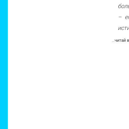
бол
– е
ист
…читай 