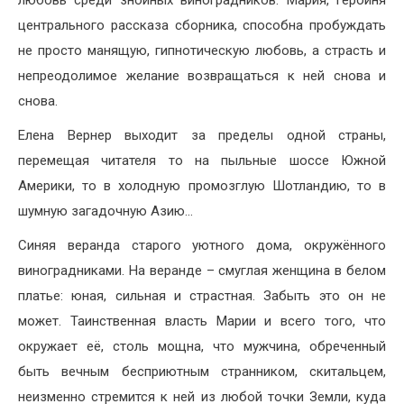
любовь среди знойных виноградников. Мария, героиня
центрального рассказа сборника, способна пробуждать
не просто манящую, гипнотическую любовь, а страсть и
непреодолимое желание возвращаться к ней снова и
снова.
Елена Вернер выходит за пределы одной страны,
перемещая читателя то на пыльные шоссе Южной
Америки, то в холодную промозглую Шотландию, то в
шумную загадочную Азию…
Синяя веранда старого уютного дома, окружённого
виноградниками. На веранде – смуглая женщина в белом
платье: юная, сильная и страстная. Забыть это он не
может. Таинственная власть Марии и всего того, что
окружает её, столь мощна, что мужчина, обреченный
быть вечным бесприютным странником, скитальцем,
неизменно стремится к ней из любой точки Земли, куда