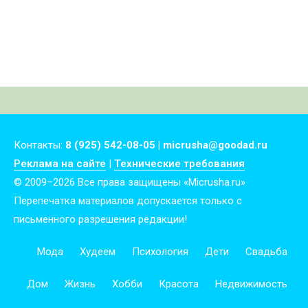
Контакты:
8 (925) 542-08-05 | micrusha@goodad.ru
Реклама на сайте
|
Технические требования
© 2009–2026 Все права защищены «Micrusha.ru»
Перепечатка материалов допускается только с
письменного разрешения редакции!
Мода
Худеем
Психология
Дети
Свадьба
Дом
Жизнь
Хобби
Красота
Недвижимость