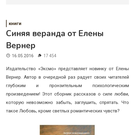
Психология
Дети
книги
Свадьба
Синяя веранда от Елены
Дом
Вернер
Жизнь
16.05.2016
17 454
Хобби
Издательство «Эксмо» представляет новинку от Елены
Вернер. Автор в очередной раз радует своих читателей
Красота
глубоким и пронзительным психологическим
Недвижимость
произведением! Этот сборник рассказов о силе любви,
которую невозможно забыть, заглушить, спрятать. Что
такое Любовь, кроме светлых романтических чувств?