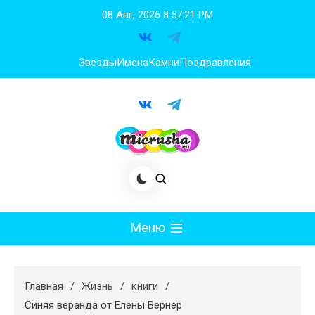
Перейти
08 Авг, 2026
8:57:21 PM
к
содержимому
Звезды
Имена
Камни
Поздравления
Меню
Мода
Главная
Жизнь
книги
Худеем
Синяя веранда от Елены Вернер