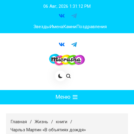
Перейти
06 Авг, 2026
1:31:13 PM
к
содержимому
Звезды
Имена
Камни
Поздравления
Меню
Мода
Главная
Жизнь
книги
Худеем
Чарльз Мартин «В объятиях дождя»