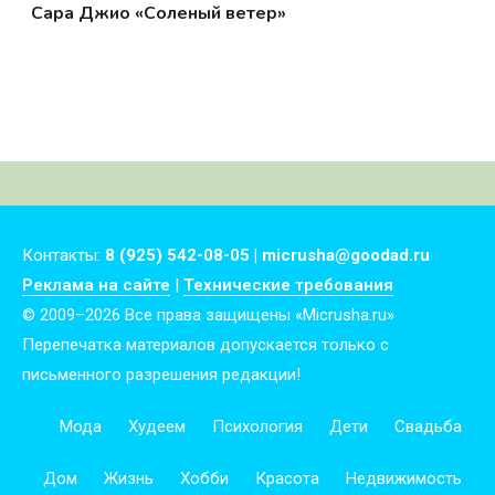
Сара Джио «Соленый ветер»
Контакты:
8 (925) 542-08-05 | micrusha@goodad.ru
Реклама на сайте
|
Технические требования
© 2009–2026 Все права защищены «Micrusha.ru»
Перепечатка материалов допускается только с
письменного разрешения редакции!
Мода
Худеем
Психология
Дети
Свадьба
Дом
Жизнь
Хобби
Красота
Недвижимость