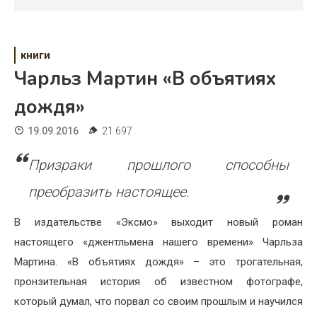
Психология
Дети
книги
Свадьба
Чарльз Мартин «В объятиях
Дом
дождя»
Жизнь
19.09.2016
21 697
Хобби
Призраки прошлого способны
Красота
преобразить настоящее.
Недвижимость
В издательстве «Эксмо» выходит новый роман
настоящего «джентльмена нашего времени» Чарльза
Мартина. «В объятиях дождя» – это трогательная,
пронзительная история об известном фотографе,
который думал, что порвал со своим прошлым и научился