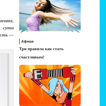
менте,
 сути
ость —
Афиша
Три правила как стать
счастливым!