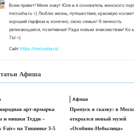
Всем привет! Меня зовут Юля и я основатель женского пор
micrusha.ru =) Люблю жизнь, путешествия, красивую космет
хороший парфюм и, конечно, свою семью! Я личность
увлекающаяся, позитивная! Рада новым знакомствам! Ко м
ТЫ =)
Сайт
https://micrusha.ru/
статьи Афиша
а
Афиша
ародная арт-ярмарка
Пропуск в сказку: в Моск
 и мишки Тедди –
открылся новый музей
 Fair» на Тишинке 3-5
«Особняк-Небылица»