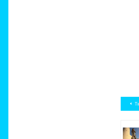
Нав
Ti
по
зап