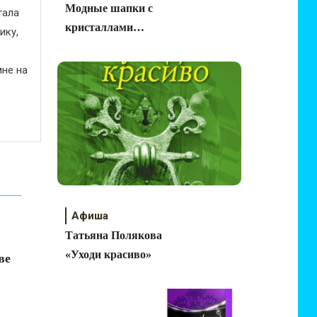
Модные шапки с
тала
кристаллами
ику,
Swarovski® от Anna
Jollini
не на
Афиша
Татьяна Полякова
«Уходи красиво»
ве