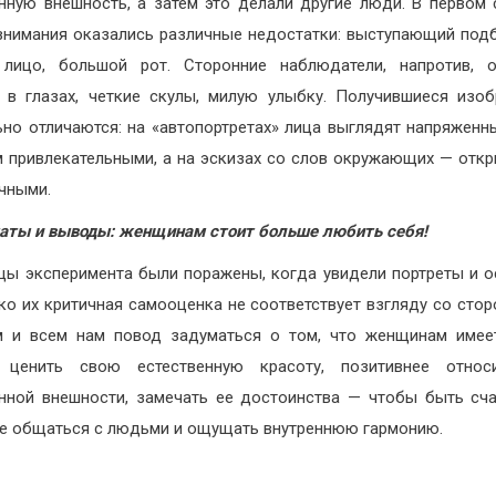
нную внешность, а затем это делали другие люди. В первом 
внимания оказались различные недостатки: выступающий под
 лицо, большой рот. Сторонние наблюдатели, напротив, о
 в глазах, четкие скулы, милую улыбку. Получившиеся изо
ьно отличаются: на «автопортретах» лица выглядят напряженн
 привлекательными, а на эскизах со слов окружающих — отк
чными.
аты и выводы: женщинам стоит больше любить себя!
цы эксперимента были поражены, когда увидели портреты и о
ко их критичная самооценка не соответствует взгляду со стор
м и всем нам повод задуматься о том, что женщинам имее
 ценить свою естественную красоту, позитивнее относ
нной внешности, замечать ее достоинства — чтобы быть сча
е общаться с людьми и ощущать внутреннюю гармонию.