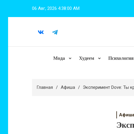
Перейти
06 Авг, 2026
4:38:01 AM
к
содержимому
Мода
Худеем
Психология
Главная
Афиша
Эксперимент Dove: Ты к
Афиш
Эксп