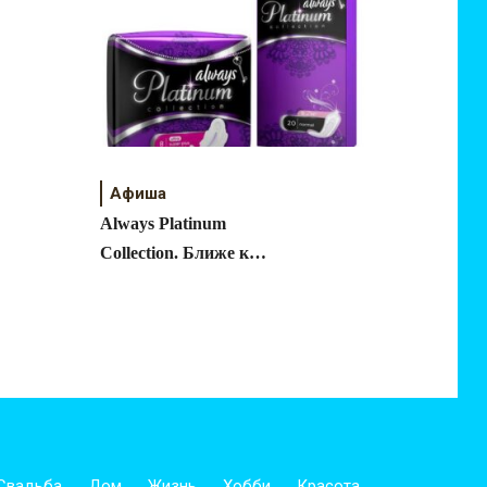
Афиша
Always Platinum
Collection. Ближе к
совершенству.
Свадьба
Дом
Жизнь
Хобби
Красота