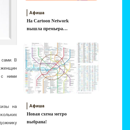
Афиша
На Cartoon Network
вышла премьера
мультсериала
«Могучие магимечи»
 сами. В
% женщин
 с ними
Афиша
кизы на
Новая схема метро
скольких
выбрана!
дожнику