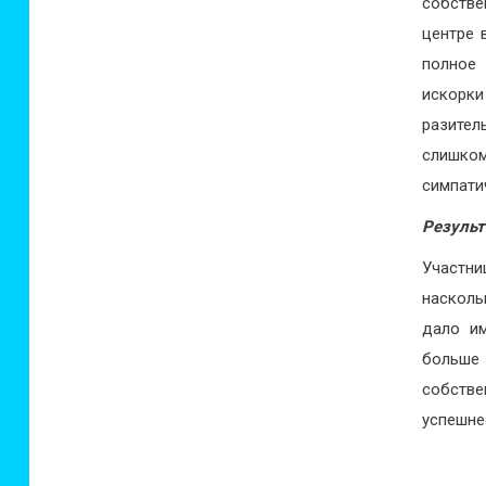
собстве
центре 
полное
искорки
разител
слишком
симпати
Результ
Участни
насколь
дало и
больше
собстве
успешне