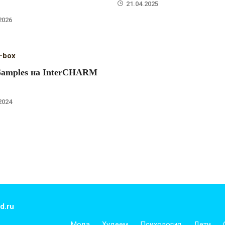
21.04.2025
2026
-box
Samples на InterCHARM
2024
d.ru
Мода
Худеем
Психология
Дети