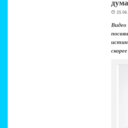
дум
25.06
Видео
посв
истин
скорее