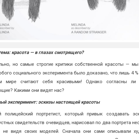
тема: красота — в глазах смотрящего?
льно, но самые строгие критики собственной красоты — мы
обого социального эксперимента было доказано, что лишь 4 
м мире считают себя красивыми! Однако согласны ли
щие? Какими они видят нас?
ый эксперимент: эскизы настоящей красоты
й полицейский портретист, который привык создавать эс
устных свидетельств очевидцев, нарисовал по два портрета не
, не видя своих моделей. Сначала они сами описывали ху