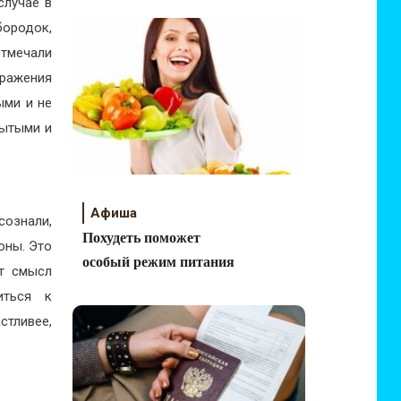
случае в
бородок,
тмечали
бражения
ыми и не
рытыми и
Афиша
сознали,
Похудеть поможет
оны. Это
особый режим питания
т смысл
иться к
стливее,