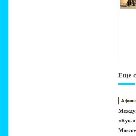
Еще 
Афиш
Междун
«Куклы
Moscow