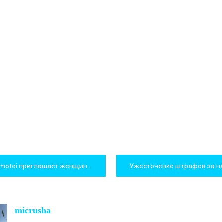
игация
motei приглашает женщин в круиз красоты
исям
micrusha