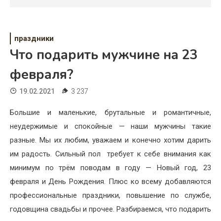
Психология
Дети
праздники
Свадьба
Что подарить мужчине на 23
Дом
февраля?
Жизнь
19.02.2021
3 237
Хобби
Большие и маленькие, брутальные и романтичные,
неудержимые и спокойные — наши мужчины такие
Красота
разные. Мы их любим, уважаем и конечно хотим дарить
Недвижимость
им радость. Сильный пол требует к себе внимания как
минимум по трём поводам в году — Новый год, 23
февраля и День Рождения. Плюс ко всему добавляются
профессиональные праздники, повышение по службе,
годовщина свадьбы и прочее. Разбираемся, что подарить