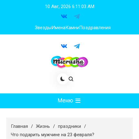
Перейти
10 Авг, 2026
6:11:04 AM
к
содержимому
Звезды
Имена
Камни
Поздравления
Меню
Мода
Главная
Жизнь
праздники
Худеем
Что подарить мужчине на 23 февраля?