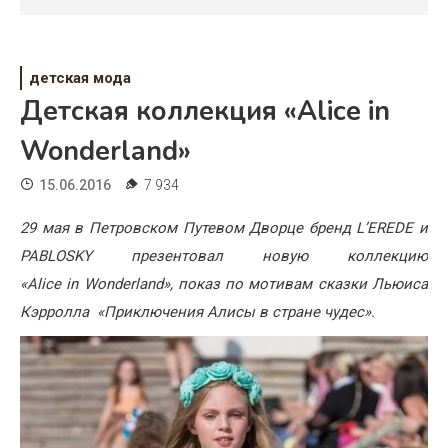
Психология
Дети
детская мода
Свадьба
Детская коллекция «Alice in
Дом
Wonderland»
Жизнь
15.06.2016
7 934
Хобби
29 мая в Петровском Путевом Дворце бренд L’EREDE и
PABLOSKY презентовал новую коллекцию
Красота
«Alice in Wonderland», показ по мотивам сказки Льюиса
Недвижимость
Кэрролла «Приключения Алисы в стране чудес».