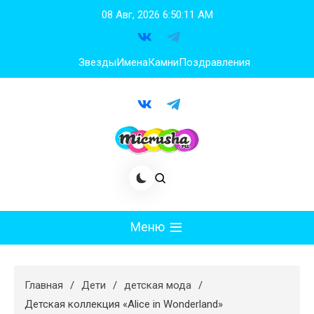
Перейти
08 Авг, 2026
6:50:12 AM
к
содержимому
Звезды
Имена
Камни
Поздравления
Меню
Мода
Главная
Дети
детская мода
Худеем
Детская коллекция «Alice in Wonderland»