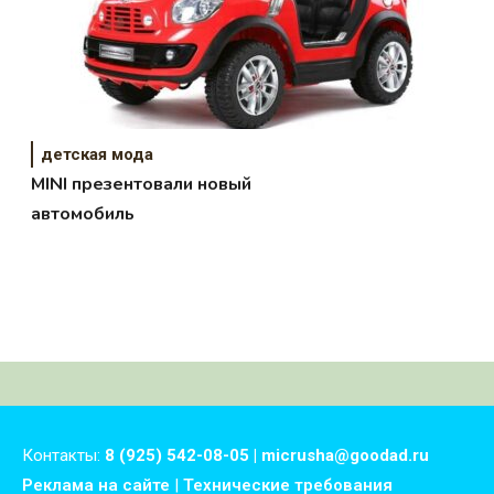
детская мода
MINI презентовали новый
автомобиль
Контакты:
8 (925) 542-08-05 | micrusha@goodad.ru
Реклама на сайте
|
Технические требования