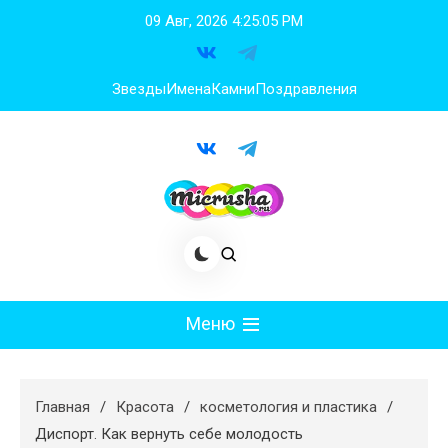
Перейти
09 Авг, 2026
4:25:05 PM
к
содержимому
Звезды
Имена
Камни
Поздравления
Меню
Мода
Главная
Красота
косметология и пластика
Худеем
Диспорт. Как вернуть себе молодость