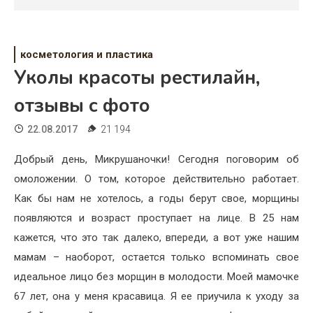
Психология
Дети
косметология и пластика
Свадьба
Уколы красоты рестилайн,
Дом
отзывы с фото
Жизнь
22.08.2017
21 194
Хобби
Добрый день, Микрушаночки! Сегодня поговорим об
омоложении. О том, которое действительно работает.
Красота
Как бы нам не хотелось, а годы берут свое, морщины
Недвижимость
появляются и возраст проступает на лице. В 25 нам
кажется, что это так далеко, впереди, а вот уже нашим
мамам – наоборот, остается только вспоминать свое
идеальное лицо без морщин в молодости. Моей мамочке
67 лет, она у меня красавица. Я ее приучила к уходу за