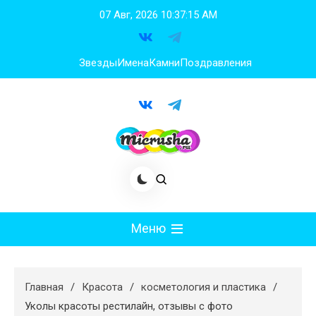
Перейти
07 Авг, 2026
10:37:16 AM
к
содержимому
Звезды
Имена
Камни
Поздравления
Меню
Мода
Главная
Красота
косметология и пластика
Худеем
Уколы красоты рестилайн, отзывы с фото