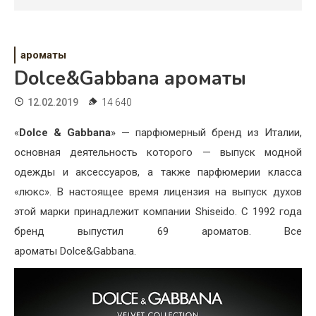
Психология
Дети
ароматы
Свадьба
Dolce&Gabbana ароматы
Дом
12.02.2019
14 640
Жизнь
«
Dolce & Gabbana
» — парфюмерный бренд из Италии,
основная деятельность которого — выпуск модной
Хобби
одежды и аксессуаров, а также парфюмерии класса
Красота
«люкс». В настоящее время лицензия на выпуск духов
этой марки принадлежит компании Shiseido. С 1992 года
Недвижимость
бренд выпустил 69 ароматов. Все
ароматы Dolce&Gabbana.