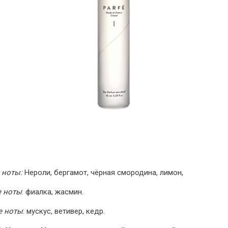
 ноты:
Нероли, бергамот, чёрная смородина, лимон,
е ноты
: фиалка, жасмин.
е ноты
: мускус, ветивер, кедр.