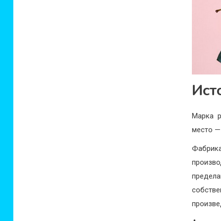
Ист
Марка р
место —
Фабрика
произво
предел
собстве
произве