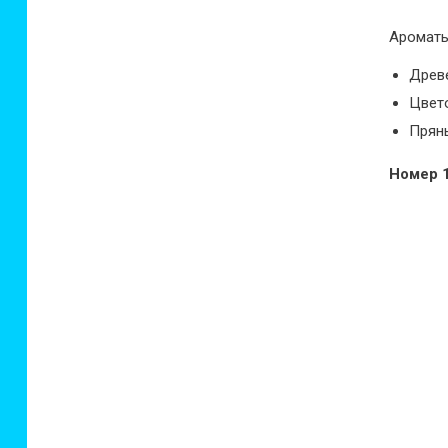
Ароматы
Древе
Цвето
Пряны
Номер 1