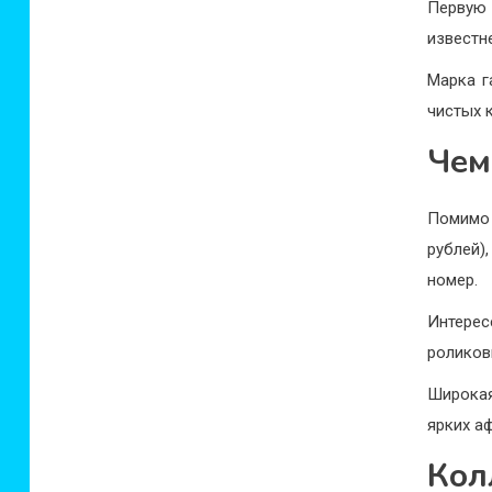
Первую
известне
Марка г
чистых 
Чем
Помимо
рублей)
номер.
Интере
роликов
Широка
ярких
а
Кол