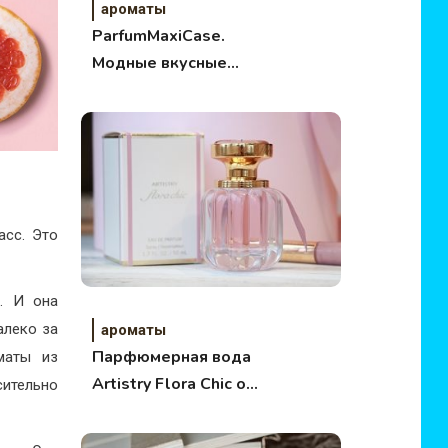
ароматы
ParfumMaxiCase.
Модные вкусные
новинки. Обзор
асс. Это
а. И она
алеко за
ароматы
Парфюмерная вода
маты из
Artistry Flora Chic от
сительно
Amway