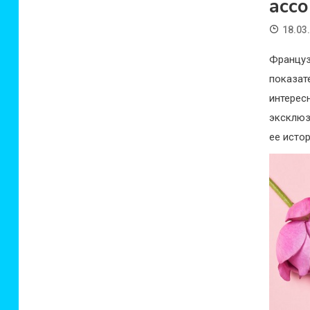
ассо
18.03
Францу
показа
интере
эксклюз
ее исто