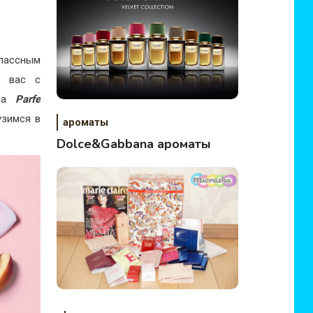
лассным
ь вас с
рка
Parfe
узимся в
ароматы
Dolce&Gabbana ароматы