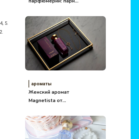
парфюмерии: парные
ароматы Avon Free
, 5.
2.
ароматы
Женский аромат
Magnetista от
Oriflame