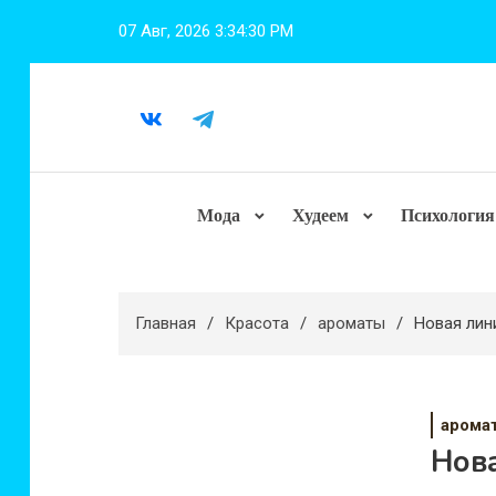
Перейти
07 Авг, 2026
3:34:31 PM
к
содержимому
Мода
Худеем
Психология
Главная
Красота
ароматы
Новая лин
арома
Нова