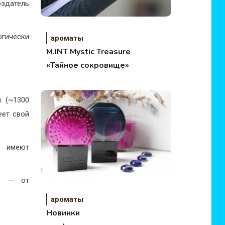
здатель
огически
ароматы
M.INT Mystic Treasure
«Тайное сокровище»
 (~1300
еет свой
и имеют
се — от
ароматы
Новинки