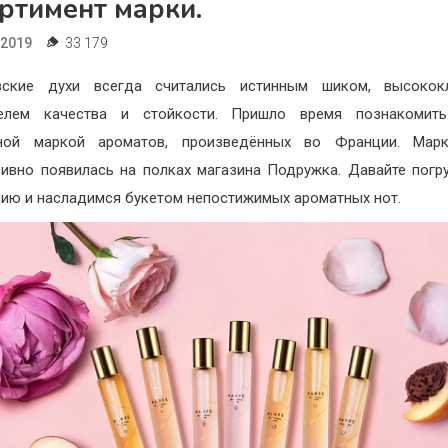
ртимент марки.
.2019
33 179
зские духи всегда считались истинным шиком, высокок
телем качества и стойкости. Пришло время познакомит
сной маркой ароматов, произведённых во Франции. Ма
ивно появилась на полках магазина Подружка. Давайте погр
рию и насладимся букетом непостижимых ароматных нот.