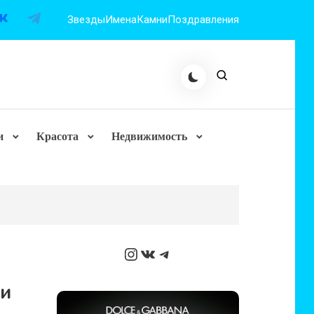
Звезды
Имена
Камни
Поздравления
и
Красота
Недвижимость
Instagram
ВКонтакте
Telegram
 и