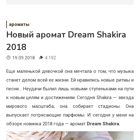
Психология
Дети
ароматы
Свадьба
Новый аромат Dream Shakira
Дом
2018
Жизнь
19.09.2018
4 192
Хобби
Еще маленькой девочкой она мечтала о том, что музыка
станет делом всей ее жизни. Ей нравились новые ритмы и
Красота
песни… Неудачи былил лишь новыми ступеньками на пути
Недвижимость
к новым целям и достижениям. Сегодня Shakira — звезда
мирового масштаба, она собирает стадионы. Она
выпускает потрясающие парфюмы. И сегодня у меня на
обзоре новинка 2018 года — аромат
Dream Shakira.