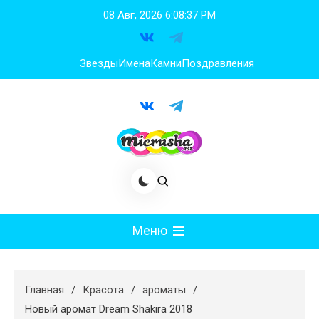
Перейти
08 Авг, 2026
6:08:38 PM
к
содержимому
Звезды
Имена
Камни
Поздравления
Меню
Мода
Главная
Красота
ароматы
Худеем
Новый аромат Dream Shakira 2018