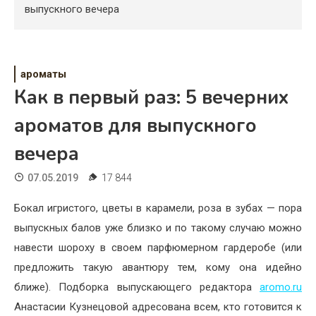
Психология
выпускного вечера
Дети
Свадьба
ароматы
Как в первый раз: 5 вечерних
Дом
ароматов для выпускного
Жизнь
вечера
Хобби
07.05.2019
17 844
Красота
Бокал игристого, цветы в карамели, роза в зубах — пора
Недвижимость
выпускных балов уже близко и по такому случаю можно
навести шороху в своем парфюмерном гардеробе (или
предложить такую авантюру тем, кому она идейно
ближе). Подборка выпускающего редактора
aromo.ru
Анастасии Кузнецовой адресована всем, кто готовится к