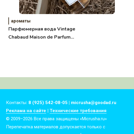
ароматы
Парфюмерная вода Vintage
Chabaud Maison de Parfum
(Винтаж)
Контакты:
8 (925) 542-08-05 | micrusha@goodad.ru
Реклама на сайте
|
Технические требования
© 2009–2026 Все права защищены «Micrusha.ru»
Перепечатка материалов допускается только с