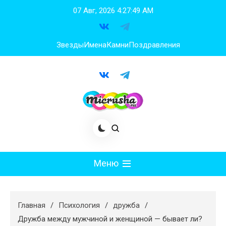
Перейти
07 Авг, 2026
4:27:50 AM
к
содержимому
Звезды
Имена
Камни
Поздравления
Меню
Мода
Главная
Психология
дружба
Худеем
Дружба между мужчиной и женщиной — бывает ли?