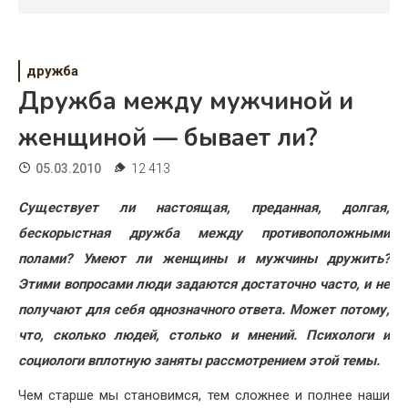
Психология
Дети
дружба
Свадьба
Дружба между мужчиной и
Дом
женщиной — бывает ли?
Жизнь
05.03.2010
12 413
Хобби
Существует ли настоящая, преданная, долгая,
бескорыстная дружба между противоположными
Красота
полами? Умеют ли женщины и мужчины дружить?
Недвижимость
Этими вопросами люди задаются достаточно часто, и не
получают для себя однозначного ответа. Может потому,
что, сколько людей, столько и мнений. Психологи и
социологи вплотную заняты рассмотрением этой темы.
Чем старше мы становимся, тем сложнее и полнее наши