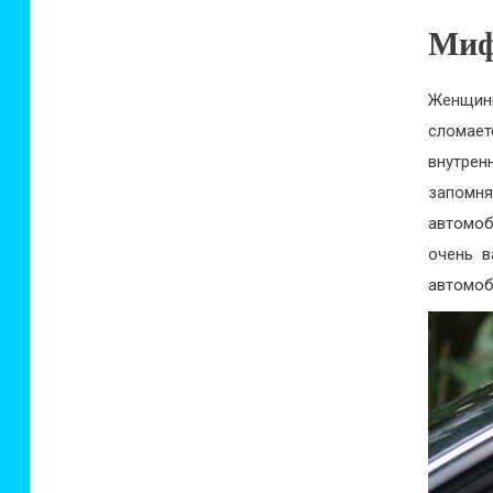
Миф
Женщин
сломает
внутре
запомня
автомоб
очень в
автомоб