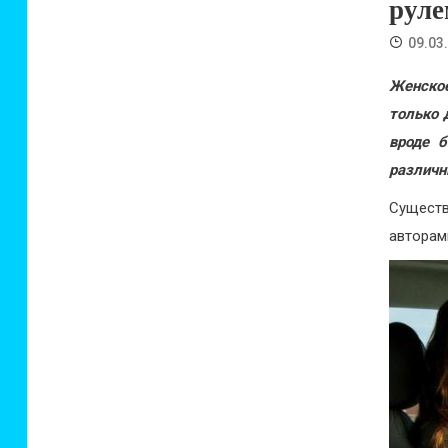
руле
09.03
Женское
только 
вроде 
различн
Сущест
авторам