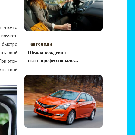
 что-то
 изучать
автоледи
 быстро
Школа вождения —
ать свой
стать профессионалом
При этом
за рулем!
ить твой