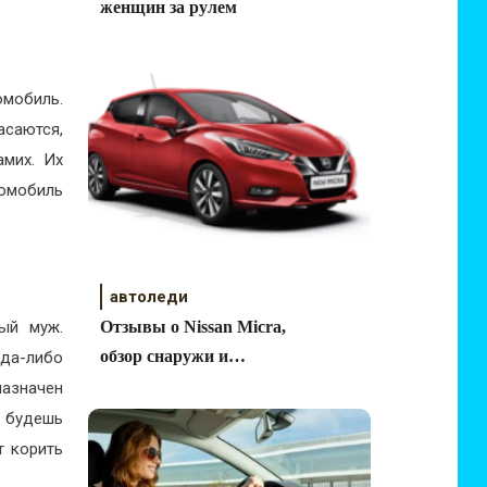
женщин за рулем
омобиль.
асаются,
амих. Их
томобиль
автоледи
ый муж.
Отзывы о Nissan Micra,
обзор снаружи и
гда-либо
внутри
назначен
е будешь
т корить