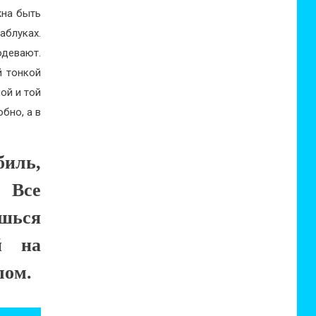
жна быть
аблуках.
одевают.
й тонкой
ой и той
бно, а в
иль,
 Все
ишься
й на
лом.