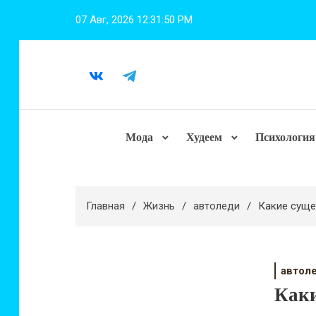
Перейти
07 Авг, 2026
12:31:51 PM
к
содержимому
Мода
Худеем
Психология
Главная
Жизнь
автоледи
Какие суще
автол
Каки