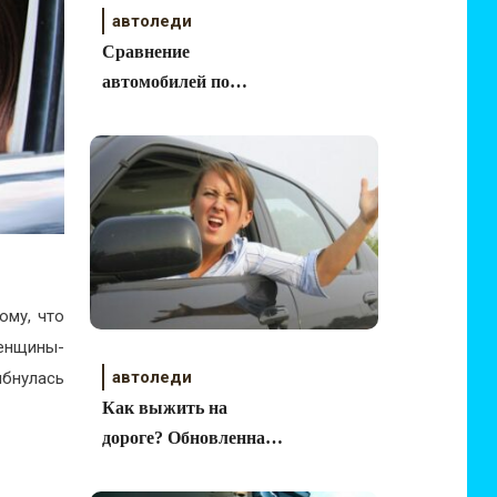
автоледи
Сравнение
автомобилей по
стоимости владения
ому, что
женщины-
автоледи
ыбнулась
Как выжить на
дороге? Обновленная
база штрафов на 2012