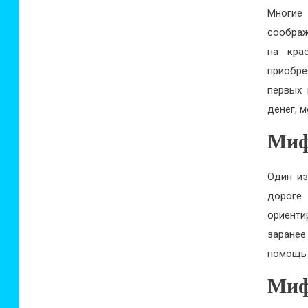
Многие
соображ
на кра
приобре
первых 
денег, 
Миф
Один из
дороге
ориенти
заранее
помощь 
Миф