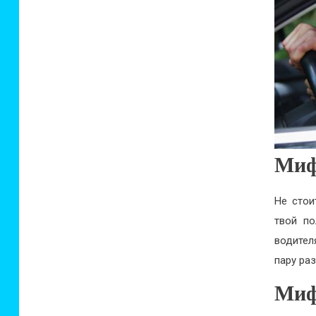
Миф
Не стои
твой по
водител
пару ра
Миф