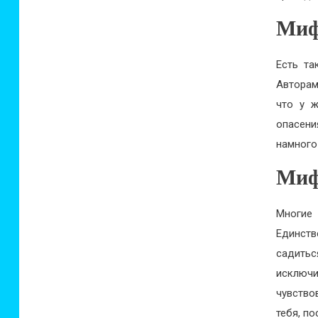
Миф
Есть та
Авторам
что у ж
опасени
намного
Миф
Многие
Единств
садитьс
исключи
чувство
тебя, п