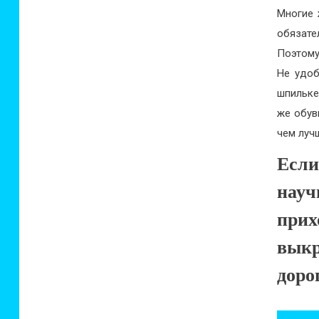
Многие 
обязате
Поэтому
Не удоб
шпильке
же обув
чем луч
Есл
нау
прих
вык
доро