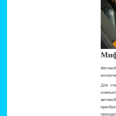
Миф
Автомо
исключи
Для сти
компью
автомоб
приобре
приходи