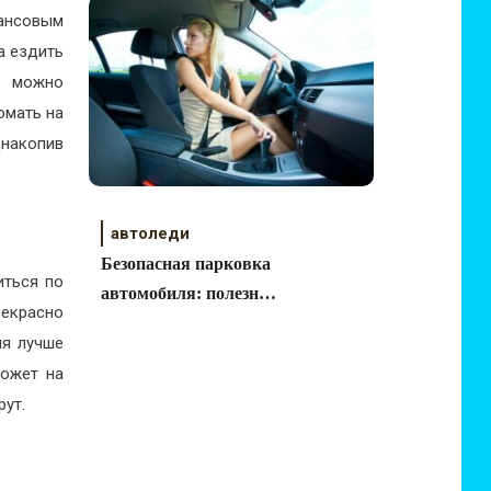
год
ансовым
а ездить
, можно
омать на
днакопив
автоледи
Безопасная парковка
иться по
автомобиля: полезные
екрасно
советы для автоледи
мя лучше
может на
рут.