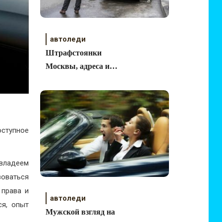
автоледи
Штрафстоянки
Москвы, адреса и
телефоны
ступное
 владеем
оваться
 права и
автоледи
ся, опыт
Мужской взгляд на