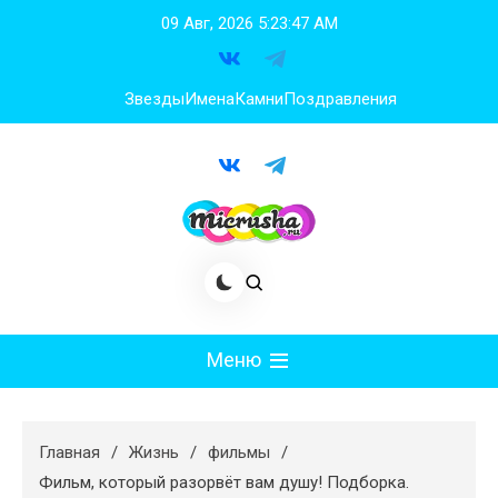
Перейти
09 Авг, 2026
5:23:49 AM
к
содержимому
Звезды
Имена
Камни
Поздравления
Меню
Мода
Главная
Жизнь
фильмы
Худеем
Фильм, который разорвёт вам душу! Подборка.