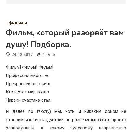
Психология
Дети
фильмы
Свадьба
Фильм, который разорвёт вам
Дом
душу! Подборка.
Жизнь
24.12.2017
41 695
Хобби
Фильм! Фильм! Фильм!
Профессий много, но
Красота
Прекрасней всех кино
Недвижимость
Кто в этот мир попал
Навеки счастлив стал.
И далее по тексту) Мы, хоть, и никаким боком не
относимся к киноиндустрии, но разве можно быть просто
равнодушным к такому чудесному направлению