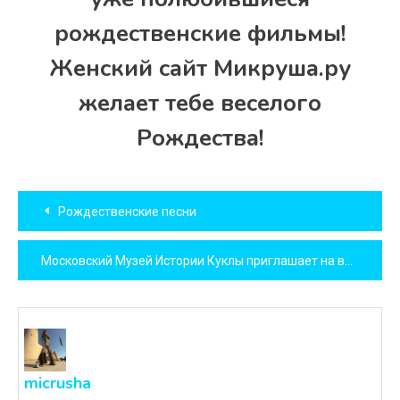
рождественские фильмы!
Женский сайт Микруша.ру
желает тебе веселого
Рождества!
Навигация
Рождественские песни
по
Московский Музей Истории Куклы приглашает на выставку!
записям
micrusha