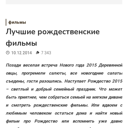
Психология
Дети
фильмы
Свадьба
Лучшие рождественские
Дом
фильмы
Жизнь
10.12.2014
7 343
Хобби
Позади веселая встреча Нового года 2015 Деревянной
овцы, прогремели салюты, все новогодние салаты
Красота
съедены, гости разошлись. Наступает Рождество 2015
Недвижимость
– светлый и добрый семейный праздник. Что может
быть приятнее, чем собраться семьей на мягком диване
и смотреть рождественские фильмы. Или вдвоем с
любимым человеком остаться дома и найти новый
фильм про Рождество или вспомнить уже давно