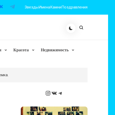
Звезды
Имена
Камни
Поздравления
и
Красота
Недвижимость
емка.
Instagram
ВКонтакте
Telegram