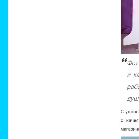
Фот
и к
раб
душ
С удово
с качес
магазин