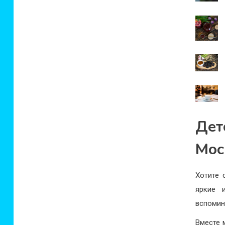
Дет
Мос
Хотите 
яркие 
вспомин
Вместе 