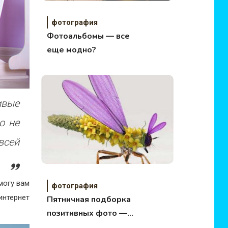
фотография
Фотоальбомы — все
еще модно?
ивые
о не
всей
могу вам
фотография
интернет
Пятничная подборка
позитивных фото —
цветы повсюду!