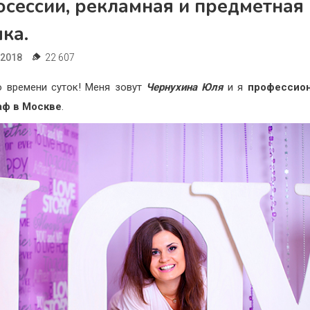
осессии, рекламная и предметная
ка.
.2018
22 607
 времени суток! Меня зовут
Чернухина Юля
и я
профессио
аф в Москве
.