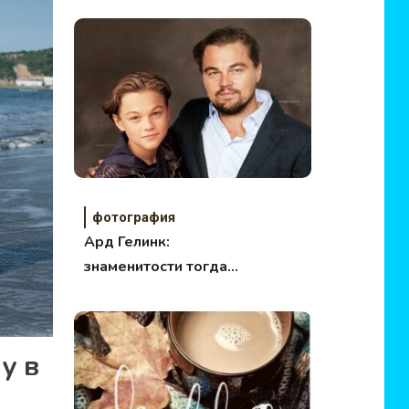
фотография
Ард Гелинк:
знаменитости тогда и
сейчас
у в