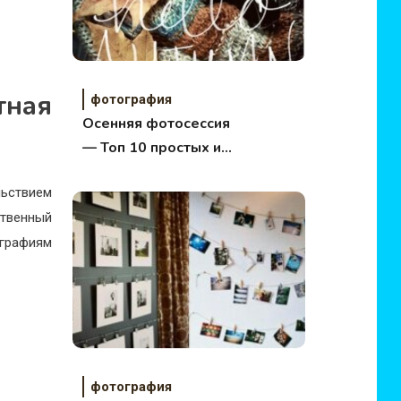
ная
фотография
Осенняя фотосессия
— Топ 10 простых и
самых интересных
льствием
идей
ственный
ографиям
фотография