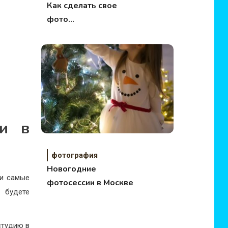
Как сделать свое
фото
индивидуальным
ии в
фотография
Новогодние
ми самые
фотосессии в Москве
 будете
студию в