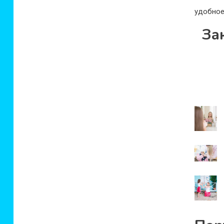
удобное
За