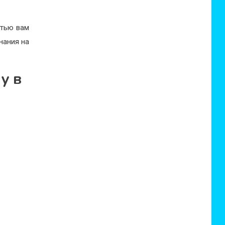
стью вам
нания на
у в