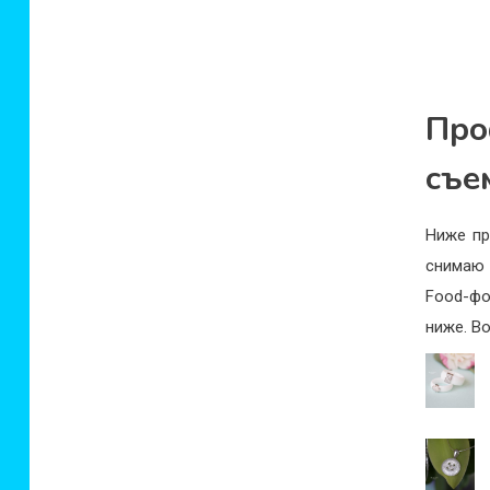
Пр
съе
Ниже пр
снимаю 
Food-фо
ниже. В