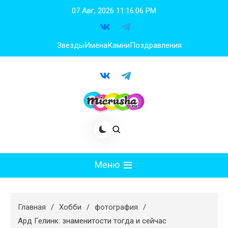
Перейти
07 Авг, 2026
11:16:08 PM
к
содержимому
Звезды
Имена
Камни
Поздравления
Меню
Мода
Главная
Хобби
фотография
Худеем
Ард Гелинк: знаменитости тогда и сейчас