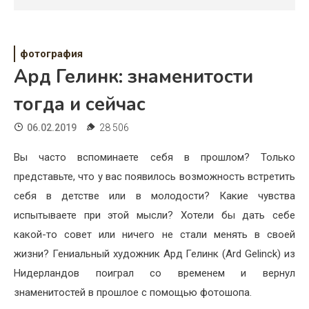
Психология
Дети
фотография
Свадьба
Ард Гелинк: знаменитости
Дом
тогда и сейчас
Жизнь
06.02.2019
28 506
Хобби
Вы часто вспоминаете себя в прошлом? Только
представьте, что у вас появилось возможность встретить
Красота
себя в детстве или в молодости? Какие чувства
Недвижимость
испытываете при этой мысли? Хотели бы дать себе
какой-то совет или ничего не стали менять в своей
жизни? Гениальный художник Ард Гелинк (Ard Gelinck) из
Нидерландов поиграл со временем и вернул
знаменитостей в прошлое с помощью фотошопа.