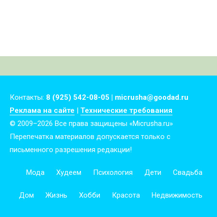
Контакты:
8 (925) 542-08-05 | micrusha@goodad.ru
Реклама на сайте
|
Технические требования
© 2009–2026 Все права защищены «Micrusha.ru»
Перепечатка материалов допускается только с
письменного разрешения редакции!
Мода
Худеем
Психология
Дети
Свадьба
Дом
Жизнь
Хобби
Красота
Недвижимость