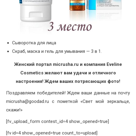
Сыворотка для лица
Скраб, маска и гель для умывания — 3 в 1.
Женский портал micrusha.ru и компания Eveline
Cosmetics желают вам удачи и отличного
настроения! Ждем ваших потрясающих фото!
Поздравляем победителей! Ждем ваши данные на почту
micrusha@goodad.ru c пометкой «Свет мой зеркальце,
скажи!»
[fv_upload_form contest_id=4 show_opened=true]
[fv id=4 show_opened=true count_to=upload]