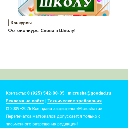
Конкурсы
Фотоконкурс: Снова в Школу!
Контакты:
8 (925) 542-08-05 | micrusha@goodad.ru
Реклама на сайте
|
Технические требования
© 2009–2026 Все права защищены «Micrusha.ru»
Перепечатка материалов допускается только с
письменного разрешения редакции!