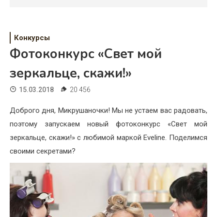
Психология
Дети
Конкурсы
Свадьба
Фотоконкурс «Свет мой
Дом
зеркальце, скажи!»
Жизнь
15.03.2018
20 456
Хобби
Доброго дня, Микрушаночки! Мы не устаем вас радовать,
поэтому запускаем новый фотоконкурс «Свет мой
Красота
зеркальце, скажи!» с любимой маркой Eveline. Поделимся
Недвижимость
своими секретами?