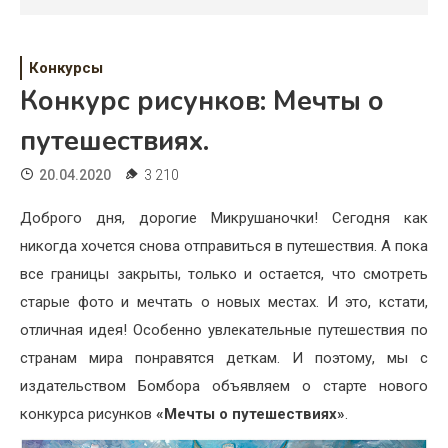
Психология
Дети
Конкурсы
Свадьба
Конкурс рисунков: Мечты о
путешествиях.
Дом
20.04.2020
3 210
Жизнь
Доброго дня, дорогие Микрушаночки! Сегодня как
Хобби
никогда хочется снова отправиться в путешествия. А пока
Красота
все границы закрыты, только и остается, что смотреть
старые фото и мечтать о новых местах. И это, кстати,
Недвижимость
отличная идея! Особенно увлекательные путешествия по
странам мира понравятся деткам. И поэтому, мы с
издательством Бомбора объявляем о старте нового
конкурса рисунков
«Мечты о путешествиях»
.