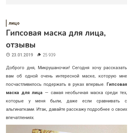
Психология
Дети
лицо
Свадьба
Гипсовая маска для лица,
Дом
отзывы
Жизнь
23.01.2019
25 939
Хобби
Доброго дня, Микрушаночки! Сегодня хочу рассказать
вам об одной очень интересной маске, которую мне
Красота
посчастливилось подержать в руках впервые.
Гипсовая
Недвижимость
маска для лица
— самая необычная маска среди тех,
которые у меня были, даже если сравнивать с
альгинатками. Итак, давайте расскажу подробнее о своих
впечатлениях.