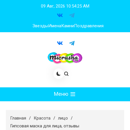
Перейти
09 Авг, 2026
10:54:26 AM
к
содержимому
Звезды
Имена
Камни
Поздравления
Меню
Мода
Главная
Красота
лицо
Худеем
Гипсовая маска для лица, отзывы