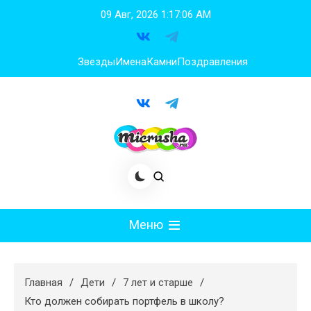
Перейти
09 Авг, 2026
1:17:07 AM
к
содержимому
Звезды
Имена
Камни
Поздравления
Меню
Мода
Главная
Дети
7 лет и старше
Худеем
Кто должен собирать портфель в школу?