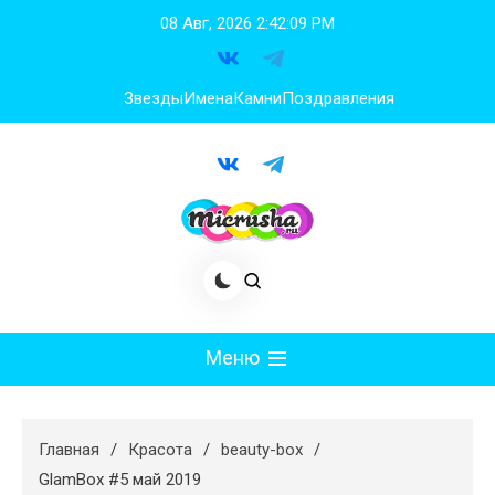
Перейти
08 Авг, 2026
2:42:09 PM
к
содержимому
Звезды
Имена
Камни
Поздравления
Меню
Мода
Главная
Красота
beauty-box
Худеем
GlamBox #5 май 2019