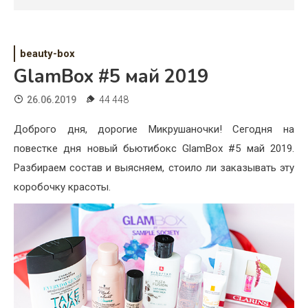
Психология
Дети
beauty-box
Свадьба
GlamBox #5 май 2019
Дом
26.06.2019
44 448
Жизнь
Доброго дня, дорогие Микрушаночки! Сегодня на
повестке дня новый бьютибокс GlamBox #5 май 2019.
Хобби
Разбираем состав и выясняем, стоило ли заказывать эту
Красота
коробочку красоты.
Недвижимость