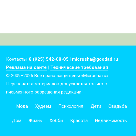
#9
Контакты:
8 (925) 542-08-05 | micrusha@goodad.ru
Реклама на сайте
|
Технические требования
© 2009–2026 Все права защищены «Micrusha.ru»
Перепечатка материалов допускается только с
письменного разрешения редакции!
Мода
Худеем
Психология
Дети
Свадьба
Дом
Жизнь
Хобби
Красота
Недвижимость