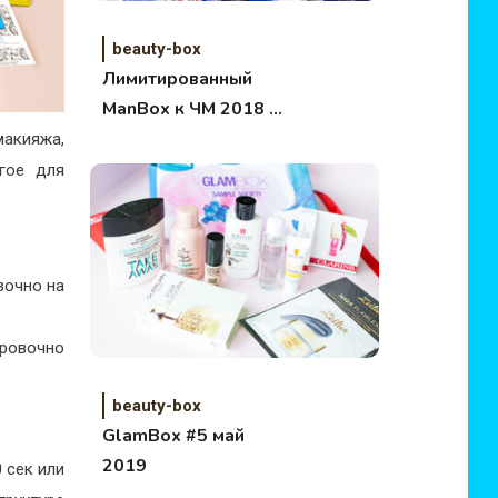
beauty-box
Лимитированный
ManBox к ЧМ 2018 от
RoyalSamples.ru
макияжа,
гое для
вочно на
ировочно
beauty-box
GlamBox #5 май
2019
 сек или