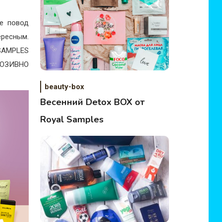
е повод
ересным.
SAMPLES
ЛЮЗИВНО
beauty-box
Весенний Detox BOX от
Royal Samples