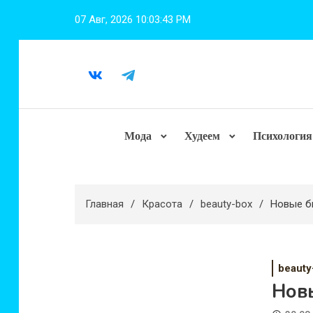
Перейти
07 Авг, 2026
10:03:44 PM
к
содержимому
Мода
Худеем
Психология
Главная
Красота
beauty-box
Новые б
beauty
Нов