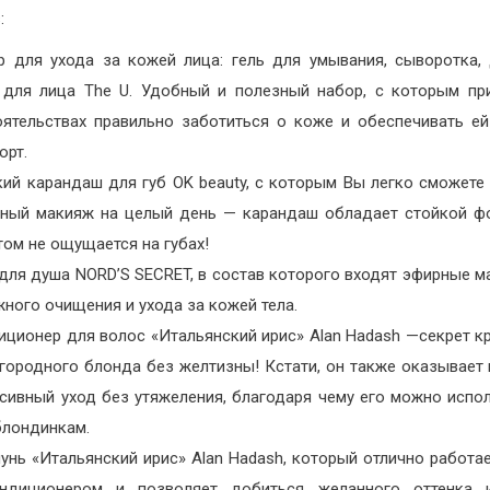
:
р для ухода за кожей лица: гель для умывания, сыворотка,
 для лица The U. Удобный и полезный набор, с которым п
оятельствах правильно заботиться о коже и обеспечивать е
орт.
кий карандаш для губ OK beauty, с которым Вы легко сможете
ьный макияж на целый день — карандаш обладает стойкой ф
том не ощущается на губах!
для душа NORD’S SECRET, в состав которого входят эфирные м
ного очищения и ухода за кожей тела.
иционер для волос «Итальянский ирис» Alan Hadash —секрет к
агородного блонда без желтизны! Кстати, он также оказывает
нсивный уход без утяжеления, благодаря чему его можно испо
блондинкам.
нь «Итальянский ирис» Alan Hadash, который отлично работае
ндиционером и позволяет добиться желанного оттенка 