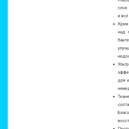
слое
и всё
Крем
над 
бакт
улучш
недо
Ульт
эффе
для 
неме
Ткан
сост
Благ
восст
Прот