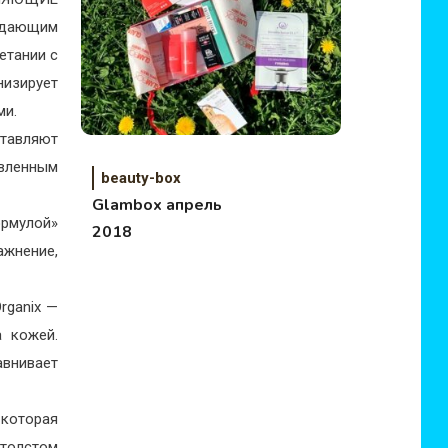
ждающим
етании с
низирует
ми.
ставляют
вленным
beauty-box
Glambox апрель
рмулой»
2018
ажнение,
rganix —
 кожей.
авнивает
 которая
 толстом