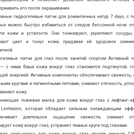
ерживать его после окрашивания.
евные гидрогелевые патчи для романтичных натур 7 days, с
рых можно быстро избавиться от следов бессонной ночи: от
сти кожи и усталости. Они тонизируют, укрепляют сосуды,
шают цвет и тонус кожи, придавая ей здоровое сияние
ичной.
огелевые патчи для глаз после занятий спортом Активный ч
 — с ними Ваша кожа вокруг глаз становится подтянутой, г
щей энергией. Активные компоненты обеспечивают свежесть,
ными кругами и пигментными пятнами, снимают отечность, усп
лажняют кожу.
жняющая тканевая маска для кожи вокруг глаз с лифтинг-
 Levitasion, которая обладает сильным охлаждающим эфф
печивает длительное ощущение свежести, снимает оте
ирует кожу вокруг глаз, устраняет темные круги под глазами.
евая крио-маска для кожи вокруг глаз против мешков 