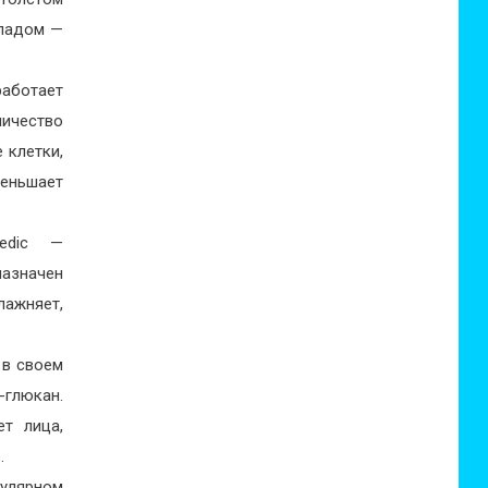
ладом —
работает
личество
 клетки,
меньшает
medic —
назначен
лажняет,
 в своем
-глюкан.
ет лица,
.
гулярном