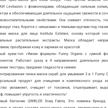
КИ Levitasion с флавоноидами, обладающая сильным охла
ктом и обеспечивающая длительное ощущение свежести в соч
ивовоспалительными свойствами. Она снимает отечность, то
вокруг глаз, борется с «мешками» и темными кругами под глаза
евая маска для лица Institute Estelare, основу которой со
ральные растительные экстракты. Маска обладает напра
вием, преображая кожу и заряжая ее красотой.
вый крем-топ «Умная формула» Funny Organix с «умной фо
онентов. Работает сразу в 4 направлениях: длительное увл
ение текстуры, придание гладкости и сияния.
ентрированная пенка-маска-скраб для умывания 3 в 1 Funny O
ерсальный продукт для очищения и комплексного ухода за
ство увлажняет, очищает от токсинов, отшелушивает, выр
ф, повышает упругость и эластичность!
овый батончик QWIKLER Snaq Fabriq. Это новинка бренда,
ржит в своем составе много-много орехов, перемешанных в