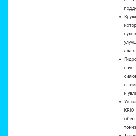
подд
Круж
кото
сухо
улуч
эласт
Гидр
days
сияю
с тем
и ув
Увла
KRIO
обес
тониз
Ткан