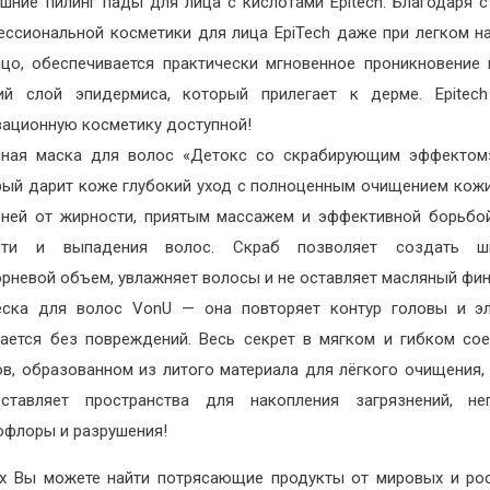
шние пилинг пады для лица с кислотами Epitech. Благодаря с
ессиональной косметики для лица EpiTech даже при легком н
ицо, обеспечивается практически мгновенное проникновение
ий слой эпидермиса, который прилегает к дерме. Epitech
вационную косметику доступной!
яная маска для волос «Детокс со скрабирующим эффектом»
рый дарит коже глубокий уход с полноценным очищением кож
рней от жирности, приятым массажем и эффективной борьбо
оти и выпадения волос. Скраб позволяет создать ш
орневой объем, увлажняет волосы и не оставляет масляный фи
еска для волос VonU — она повторяет контур головы и эл
бается без повреждений. Весь секрет в мягком и гибком со
ов, образованном из литого материала для лёгкого очищения,
ставляет пространства для накопления загрязнений, нег
офлоры и разрушения!
х Вы можете найти потрясающие продукты от мировых и ро