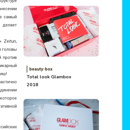
труктуре
анесении
 в самый
 делает
 Zeitun,
и головы
й против
икарный
beauty-box
ниш!
Total look Glambox
астично
2018
единении
 которое
ативной
ссийских