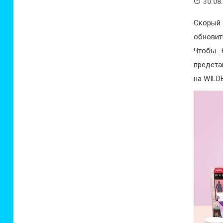
30.08
Скорый
обновит
Чтобы 
предст
на WILD