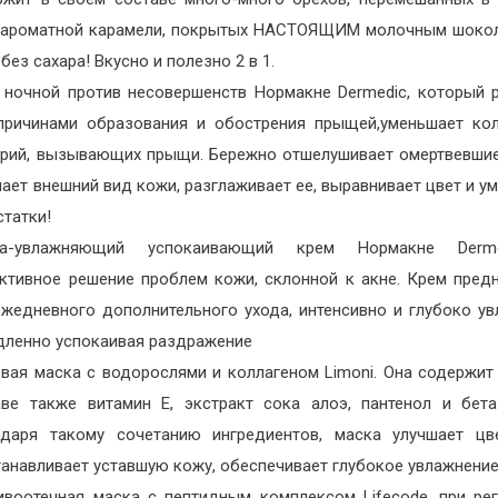
 ароматной карамели, покрытых НАСТОЯЩИМ молочным шоко
 без сахара! Вкусно и полезно 2 в 1.
 ночной против несовершенств Нормакне Dermedic, который 
причинами образования и обострения прыщей,уменьшает ко
ерий, вызывающих прыщи. Бережно отшелушивает омертвевшие
ает внешний вид кожи, разглаживает ее, выравнивает цвет и у
статки!
ра-увлажняющий успокаивающий крем Нормакне Der
ктивное решение проблем кожи, склонной к акне. Крем пред
ежедневного дополнительного ухода, интенсивно и глубоко ув
дленно успокаивая раздражение
евая маска с водорослями и коллагеном Limoni. Она содержит
аве также витамин Е, экстракт сока алоэ, пантенол и бета
одаря такому сочетанию ингредиентов, маска улучшает цв
анавливает уставшую кожу, обеспечивает глубокое увлажнение
ивоотечная маска с пептидным комплексом Lifecode, при ре