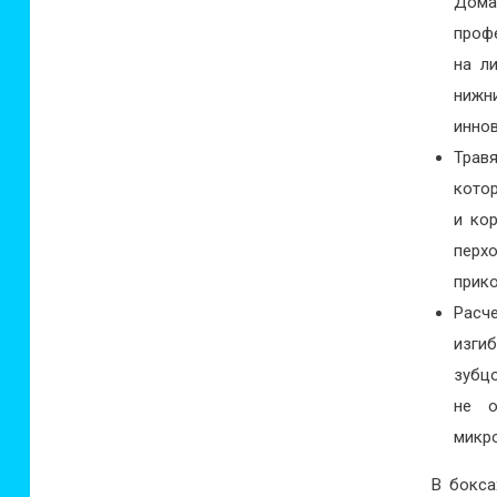
Дома
проф
на л
нижн
инно
Трав
кото
и ко
перх
прик
Расч
изги
зубц
не о
микр
В бокса