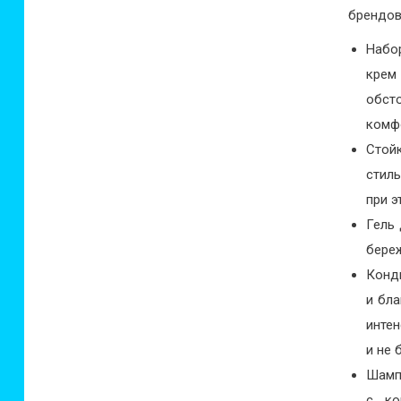
брендов
Набо
крем
обст
комф
Стой
стил
при э
Гель 
береж
Конд
и бл
инте
и не 
Шампу
с ко