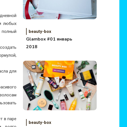
 дневной
ри любых
beauty-box
й полный
Glambox #01 январь
2018
 создать
ормулой,
асла для
расивого
 волосам
льзовать
т в паре
beauty-box
и долго