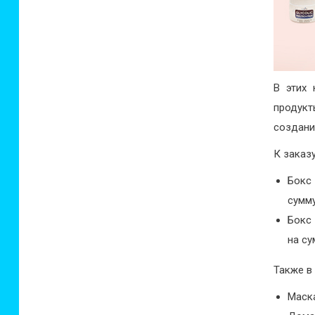
В этих 
продук
создани
К заказ
Бокс 
сумму
Бокс 
на су
Также в
Маска