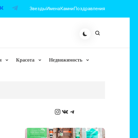
Звезды
Имена
Камни
Поздравления
и
Красота
Недвижимость
Instagram
ВКонтакте
Telegram