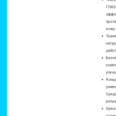
ГЛАЗ
эффе
прот
кожу 
Ткан
нату
дейст
Базо
комп
улучш
Конц
унив
Сред
релье
Орех
соде