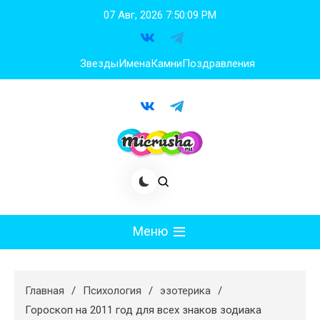
Перейти
07 Авг, 2026
7:50:10 PM
к
содержимому
Звезды
Имена
Камни
Поздравления
Меню
Мода
Главная
Психология
эзотерика
Худеем
Гороскоп на 2011 год для всех знаков зодиака