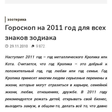
Психология
Дети
эзотерика
Свадьба
Гороскоп на 2011 год для всех
Дом
знаков зодиака
Жизнь
29.11.2010
9 872
Хобби
Наступает 2011 год – год металлического Кролика или
Кота. Считается, что год Кролика – это добрый и
Красота
положительный год, год любви или год семьи. Год
Недвижимость
Кролика принесет многим людям серьезные перемены в
жизни, которые могут отразиться в карьере, семейной
жизни, любви, отношениях, дружбе. В 2011 году
рекомендуется рожать детей, открывать свой бизнес,
выходить замуж, в общем-то, делать всё то, что давно