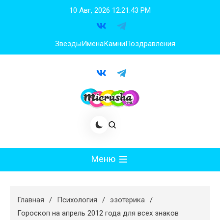
Перейти
10 Авг, 2026
12:21:45 PM
к
содержимому
Звезды
Имена
Камни
Поздравления
Меню
Мода
Главная
Психология
эзотерика
Худеем
Гороскоп на апрель 2012 года для всех знаков