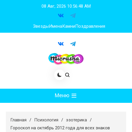
Перейти
08 Авг, 2026
10:56:49 AM
к
содержимому
Звезды
Имена
Камни
Поздравления
Меню
Мода
Главная
Психология
эзотерика
Худеем
Гороскоп на октябрь 2012 года для всех знаков