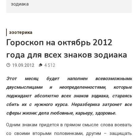
Психология
зодиака
Дети
Свадьба
эзотерика
Гороскоп на октябрь 2012
Дом
года для всех знаков зодиака
Жизнь
19.09.2012
4 512
Хобби
Этот месяц будет наполнен всевозможными
Красота
двусмыслицами и неопределенностями, которые
Недвижимость
поджидают абсолютно всех знаков зодиака, стараясь
сбить их с нужного курса. Неразбериха затронет все
сферы жизни: дела любовные, карьеру, здоровье.
Одним знакам придется в прямом смысле слова воевать
со своими вторыми половинками, другим – защищать