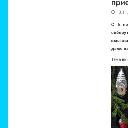
при
13.11
С 6 п
соберу
выставк
даже и
Тема вы