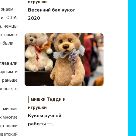
игрушки
знаем –
Весенний бал кукол
2020
 и США,
а, немцы
ит самых
и были –
главили
лярным и
 раньше
онные, с
мишки Тедди и
игрушки
е мишки,
Куклы ручной
х многие
работы —
да знали
невероятная
оветский