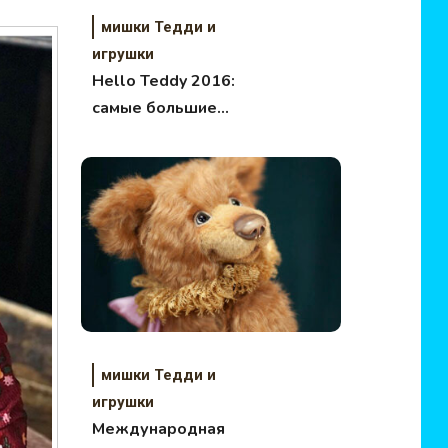
мишки Тедди и
игрушки
Hello Teddy 2016:
самые большие
медведи на Тишинке
мишки Тедди и
игрушки
Международная