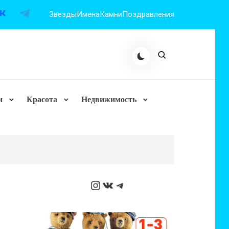
Звезды
Имена
Камни
Поздравления
и
Красота
Недвижимость
Instagram
ВКонтакте
Telegram