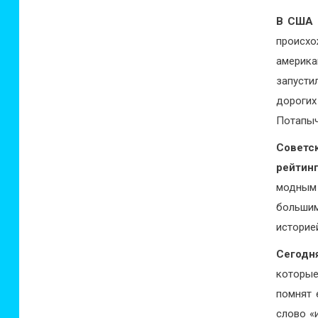
В США –
происх
америка
запусти
дорогих
Потапыч
Советс
рейтин
модным
большим
историе
Сегодн
которые
помнят 
слово «