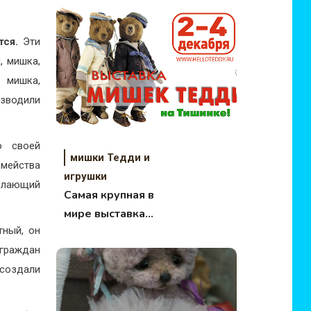
красота!
тся.
Эти
, мишка,
 мишка,
изводили
о своей
мишки Тедди и
мейства
игрушки
желающий
Самая крупная в
мире выставка
ный, он
коллекционных
мишек Hello Teddy
 граждан
2022
 создали