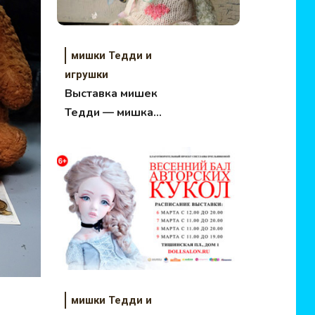
мишки Тедди и
игрушки
Выставка мишек
Тедди — мишка
Кристофера Робина
гастролирует в
Москве!
мишки Тедди и