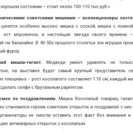
 хорошем состоянии – стоит около 100-110 тыс руб.»
аническими советскими мишками – коллекционеры охотя
 ценятся особенно высоко: мишка с соской, мишка с ложкой
й ест мороженое, и настоящая звезда своего времени –
й на балалайке. В 40-50х прошлого столетья эти игрушки про
ий фурор.
кий мишка-гигант.
Медведи умеют удивлять не тольк
стью, на выставке будет самый крупный представитель се
их плюшевых – рост косолапого составляет 1.10 cм, каждый 
сделать селфи с брутальным раритетом.
смен по поздравлениям.
Мишка Косолапый товарищ галант
ех становился героем советских открыток и поздравлял с них
рганизаторы не смогли оставить этот факт без внимания и
цию антикварных открыток с косолапым.