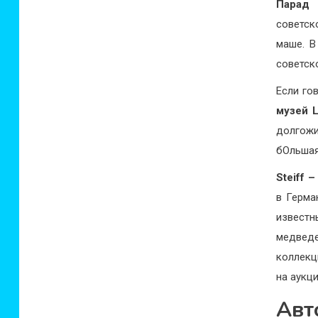
Парад 
советск
маше. В
советск
Если го
музей L
долгожи
бОльшая
Steiff 
в Герма
известн
медведе
коллекц
на аукци
Авт