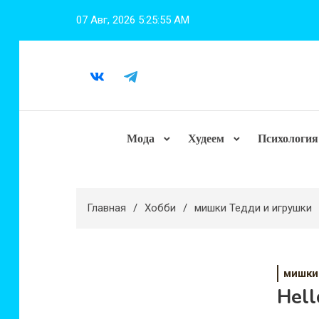
Перейти
07 Авг, 2026
5:25:56 AM
к
содержимому
Мода
Худеем
Психология
Главная
Хобби
мишки Тедди и игрушки
мишки
Hel