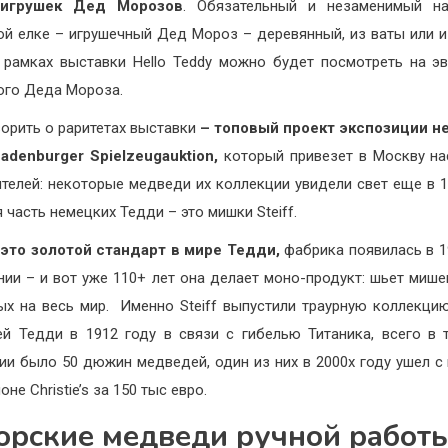
игрушек Дед Морозов
. Обязательный и незаменимый н
ой елке – игрушечный Дед Мороз – деревянный, из ваты или и
 рамках выставки Hello Teddy можно будет посмотреть на 
ого Деда Мороза.
ворить о раритетах выставки
– топовый проект экспозиции н
adenburger Spielzeugauktion,
который привезет в Москву н
телей: некоторые медведи их коллекции увидели свет еще в 17
 часть немецких Тедди – это мишки Steiff.
– это золотой стандарт в мире Тедди,
фабрика появилась в 1
нии – и вот уже 110+ лет она делает моно-продукт: шьет мише
ых на весь мир. Именно Steiff выпустили траурную коллекци
й Тедди в 1912 году в связи с гибелью Титаника, всего в 
ии было 50 дюжин медведей, один из них в 2000х году ушел с
оне Christie’s за 150 тыс евро.
орские медведи ручной работы