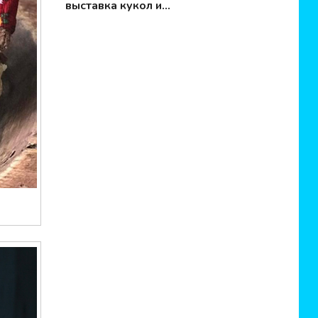
выставка кукол и
мишек Тедди
Moscow Fair 2019