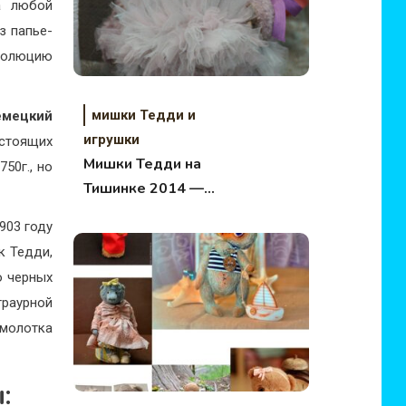
а любой
з папье-
эволюцию
мишки Тедди и
емецкий
игрушки
астоящих
Мишки Тедди на
50г., но
Тишинке 2014 —
интересные факты и
903 году
фото
к Тедди,
ю черных
траурной
 молотка
: