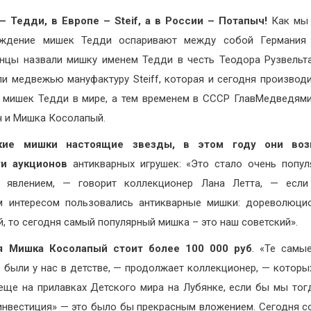
 Тедди, в Европе – Steif, а в России – Потапыч!
Как мы 
ождение мишек Тедди оспаривают между собой Германия
нцы назвали мишку именем Тедди в честь Теодора Рузвельт
ли медвежью мануфактуру Steiff, которая и сегодня производ
 мишек Тедди в мире, а тем временем в СССР ГлавМедведям
 и Мишка Косолапый.
кие мишки настоящие звезды, в этом году они воз
ги аукционов
антикварных игрушек: «Это стало очень попу
 явлением, — говорит коллекционер Лана Летта, — если
 интересом пользовались антикварные мишки: дореволюци
й, то сегодня самый популярный мишка – это наш советский».
я Мишка Косолапый стоит более 100 000 руб
. «Те самы
 были у нас в детстве, — продолжает коллекционер, — которы
еще на прилавках Детского мира на Лубянке, если бы мы тог
инвестиция» — это было бы прекрасным вложением. Сегодня с