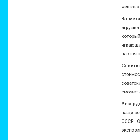
мишка в
За мех
игрушки
которы
играющи
настоящ
Советс
стоимо
советск
сможет 
Рекорд
чаще вс
СССР. О
экспози