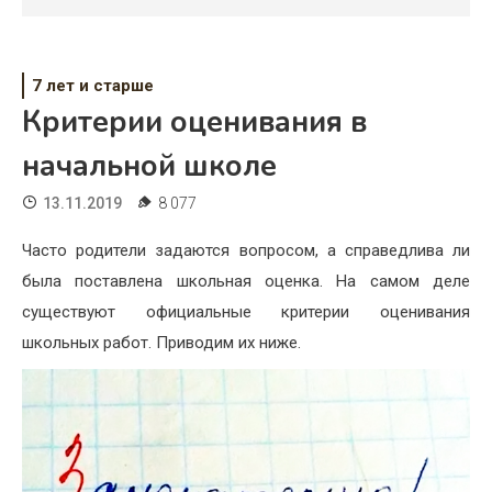
Психология
Дети
7 лет и старше
Свадьба
Критерии оценивания в
Дом
начальной школе
Жизнь
13.11.2019
8 077
Хобби
Часто родители задаются вопросом, а справедлива ли
была поставлена школьная оценка. На самом деле
Красота
существуют официальные критерии оценивания
Недвижимость
школьных работ. Приводим их ниже.