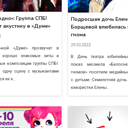
одно»: Группа СПБ!
Подросшая дочь Еле
т акустику в «Думе»
Борщевой влюбилась
гнома
2
29.03.2022
чной «Думе» прозвучат в
е хорошо знакомые хиты и
В День театра юбилейны
ые композиции группы СПБ!.
показ мюзикла «Белосн
а одну сцену с музыкантами
гномов» посетили медийны
я их к...
с детьми. Семилетняя дочь
юмористки Елены...