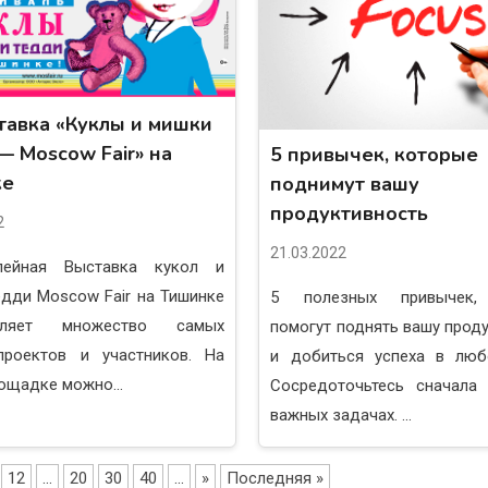
тавка «Куклы и мишки
— Moscow Fair» на
5 привычек, которые
ке
поднимут вашу
продуктивность
2
21.03.2022
ейная Выставка кукол и
дди Moscow Fair на Тишинке
5 полезных привычек,
авляет множество самых
помогут поднять вашу прод
проектов и участников. На
и добиться успеха в люб
ощадке можно...
Сосредоточьтесь сначала
важных задачах. ...
12
...
20
30
40
...
»
Последняя »