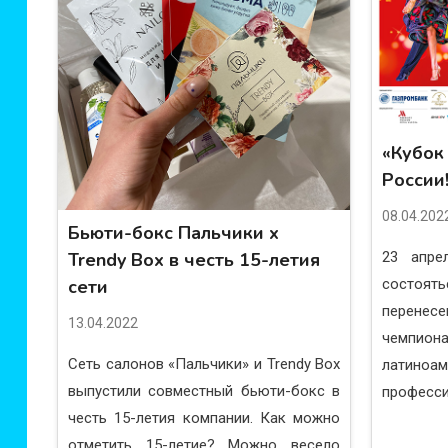
«Кубок
России!
08.04.202
Бьюти-бокс Пальчики х
Trendy Box в честь 15-летия
23 апре
сети
состо
перене
13.04.2022
чемп
Сеть салонов «Пальчики» и Trendy Box
латиноа
выпустили совместный бьюти-бокс в
профессио
честь 15-летия компании. Как можно
отметить 15-летие? Можно весело