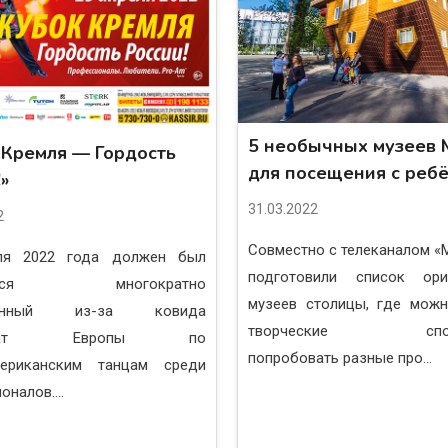
5 необычных музеев 
 Кремля — Гордость
для посещения с реб
»
31.03.2022
2
Совместно с телеканалом 
ля 2022 года должен был
подготовили список ори
яться многократно
музеев столицы, где можн
сенный из-за ковида
творческие спосо
ионат Европы по
попробовать разные про...
мериканским танцам среди
налов....