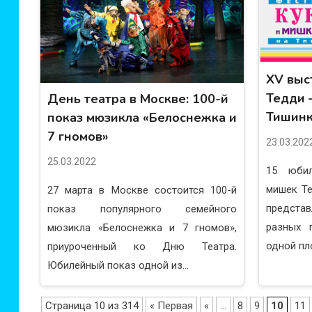
XV выс
Тедди 
День театра в Москве: 100-й
Тишин
показ мюзикла «Белоснежка и
7 гномов»
23.03.202
25.03.2022
15 юбил
мишек Те
27 марта в Москве состоится 100-й
предст
показ популярного семейного
разных 
мюзикла «Белоснежка и 7 гномов»,
одной пл
приуроченный ко Дню Театра.
Юбилейный показ одной из...
Страница 10 из 314
« Первая
«
...
8
9
10
11