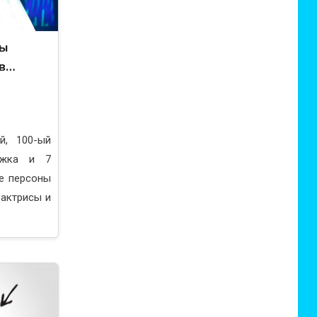
ны
 в…
й, 100-ый
ежка и 7
е персоны
 актрисы и