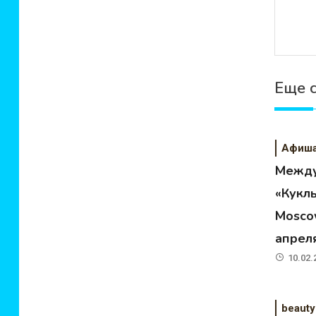
Еще 
Афиш
Между
«Кукл
Moscow
апрел
10.02.
beauty