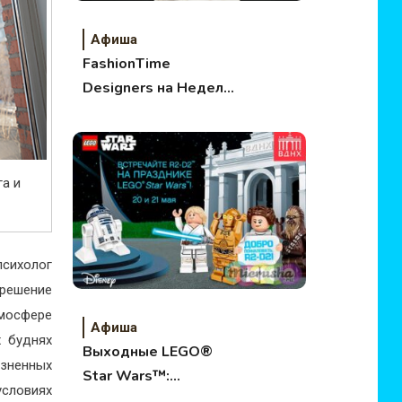
Афиша
FashionTime
Designers на Неделе
моды в Москве
га и
сихолог
 решение
тмосфере
Афиша
х буднях
Выходные LEGO®
зненных
Star Wars™:
условиях
Управляй Силой