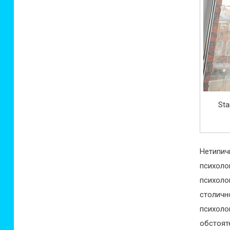
Sta
Нетипи
психоло
психоло
столичн
психол
обстоят