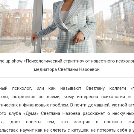
nd up show «Психологический стриптиз» от известного психоло
медиатора Светланы Назоевой
чный психолог, или как называют Светлану коллеги «п
гов», встретится со всеми, кому интересна психология и
гических и финансовых проблем. В почти домашней, уютной а
ого клуба «Дума» Светлана Назоева расскажет о нескучны
ога, даст советы тем, кто застрял в сложных жи
ельствах, научит как не слететь с катушек, не потерять себя в 