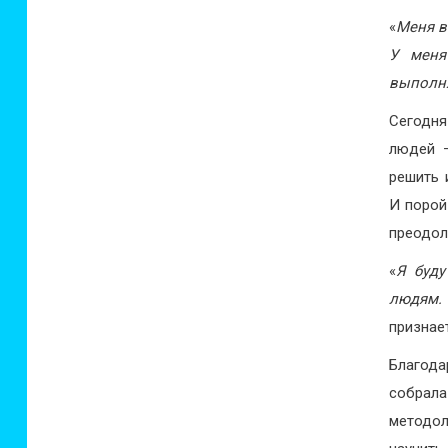
«
Меня в
У меня
выполн
Сегодня
людей –
решить 
И порой
преодол
«
Я буду
людям.
признае
Благод
собрал
методо