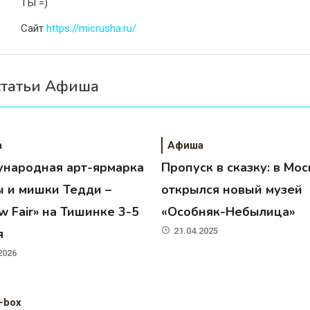
ТЫ =)
Сайт
https://micrusha.ru/
статьи Афиша
а
Афиша
народная арт-ярмарка
Пропуск в сказку: в Мос
ы и мишки Тедди –
открылся новый музей
 Fair» на Тишинке 3-5
«Особняк-Небылица»
я
21.04.2025
2026
-box