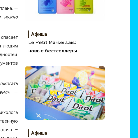
етлана. —
е нужно
Афиша
 спасает
Le Petit Marseillais:
им людям
новые бестселлеры
дностей.
рументов
помогать
вил
», —
ихолога
твенную
адача –
Афиша