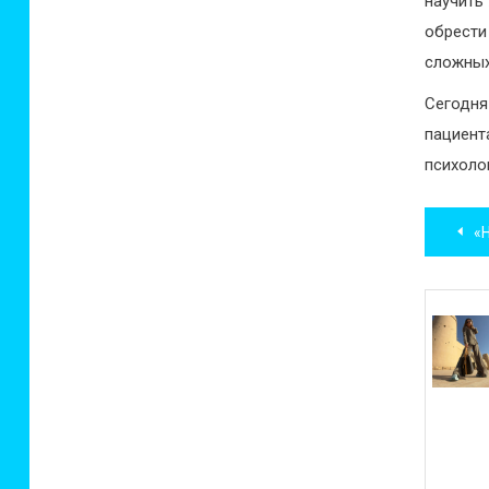
научить
обрести
сложных
Сегодн
пациен
психоло
Нав
«Не
по
зап