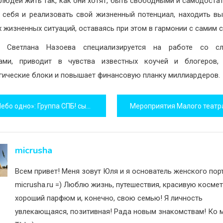
 людей жить так, как они хотят, быть свободными и самодоста
 себя и реализовать свой жизненный потенциал, находить в
 жизненных ситуаций, оставаясь при этом в гармонии с самим 
я Светлана Назоева специализируется на работе со с
тами, приводит в чувства известных коучей и блогеров, 
гические блоки и повышает финансовую планку миллиардеров.
игация
бо одно»: Группа СПБ! сыграет акустику в «Думе»
исям
micrusha
Всем привет! Меня зовут Юля и я основатель женского пор
micrusha.ru =) Люблю жизнь, путешествия, красивую космет
хороший парфюм и, конечно, свою семью! Я личность
увлекающаяся, позитивная! Рада новым знакомствам! Ко м