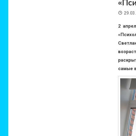
«Пси
29.03
2 апре
«Психо
Светла
возрас
раскры
самые 