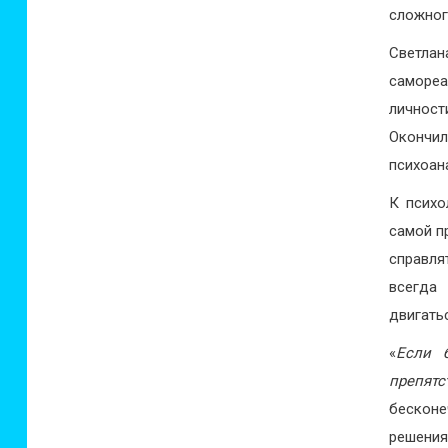
сложног
Светлан
саморе
личност
Окончи
психоана
К психо
самой п
справл
всегда
двигать
«
Если 
препятс
бесконе
решения