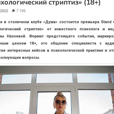
хологический стриптиз» (18+)
.2022
7 199
ля в столичном клубе «Дума» состоится премьера
Stand
логический стриптиз» от известного психолога и ме
ны Назоевой. Формат предстоящего события, маркиро
тным цензом 18+, это общение специалиста с ауди
тие интересных кейсов в психологической практике и от
волнующие вопросы.