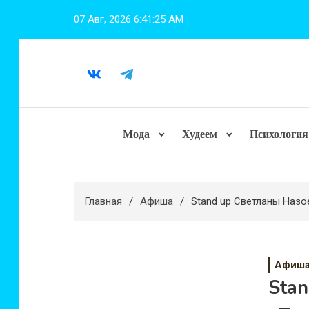
Перейти
07 Авг, 2026
6:41:26 AM
к
содержимому
Мода
Худеем
Психология
Главная
Афиша
Stand up Светланы Назо
Афиш
Sta