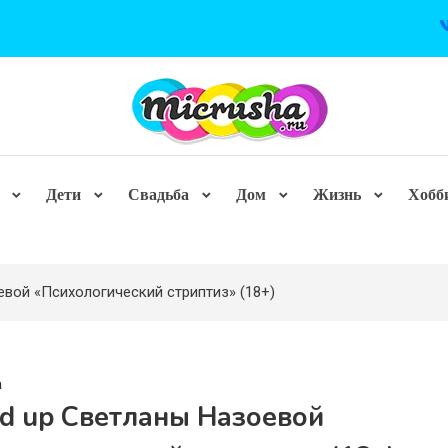
Дети
Свадьба
Дом
Жизнь
Хобб
евой «Психологический стриптиз» (18+)
а
nd up Светланы Назоевой