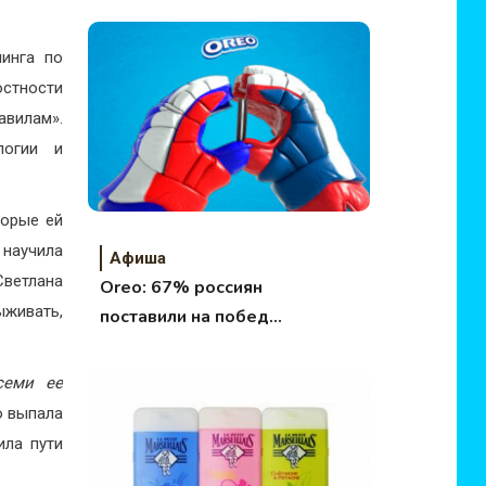
Кубика!
нинга по
стности
авилам».
логии и
торые ей
 научила
Афиша
ветлана
Oreo: 67% россиян
живать,
поставили на победу
Канады в финале ЧМ
по хоккею
семи ее
ю выпала
ила пути