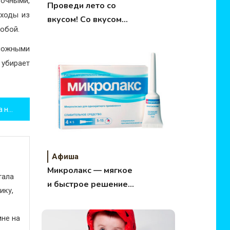
точными,
Проведи лето со
ыходы из
вкусом! Со вкусом
собой.
черники и цитруса от
Dirol X-Fresh
ложными
убирает
Мероприятия Малого театра на апрель 2022
Афиша
Микролакс — мягкое
тала
и быстрое решение
ику,
деликатной
проблемы
не на