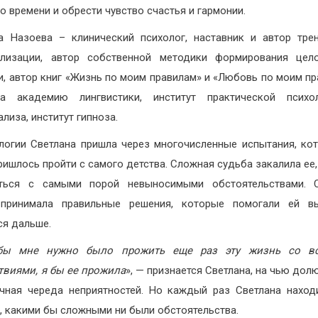
о времени и обрести чувство счастья и гармонии.
а Назоева – клинический психолог, наставник и автор тре
ализации, автор собственной методики формирования цело
и, автор книг «Жизнь по моим правилам» и «Любовь по моим пр
ла академию лингвистики, институт практической психо
лиза, институт гипноза.
логии Светлана пришла через многочисленные испытания, ко
ришлось пройти с самого детства. Сложная судьба закалила ее,
яться с самыми порой невыносимыми обстоятельствами. С
 принимала правильные решения, которые помогали ей вы
ся дальше.
бы мне нужно было прожить еще раз эту жизнь со в
твиями, я бы ее прожила
», — признается Светлана, на чью дол
чная череда неприятностей. Но каждый раз Светлана наход
, какими бы сложными ни были обстоятельства.