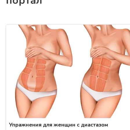
портал
Психология
Дети
Свадьба
Дом
Жизнь
Хобби
Красота
Недвижимость
Упражнения для женщин с диастазом