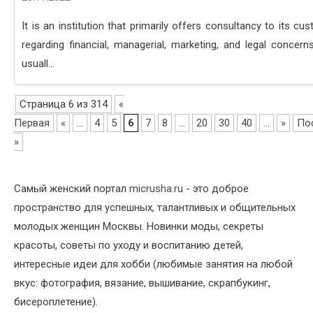
It is an institution that primarily offers consultancy to its cu
regarding financial, managerial, marketing, and legal concern
usuall...
Страница 6 из 314
«
Первая
«
...
4
5
6
7
8
...
20
30
40
...
»
По
»
Самый женский портал
micrusha.ru
- это доброе
пространство для успешных, талантливых и общительных
молодых женщин Москвы. Новинки моды, секреты
красоты, советы по уходу и воспитанию детей,
интересные идеи для хобби (любимые занятия на любой
вкус: фотография, вязание, вышивание, скрапбукинг,
бисероплетение).