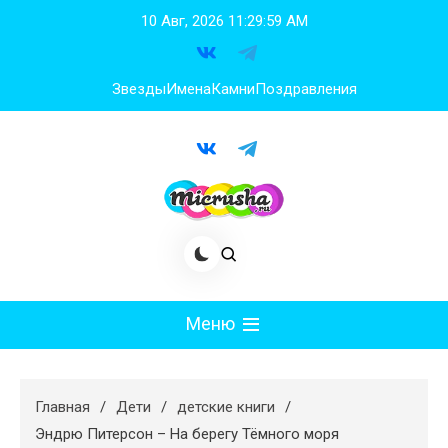
Перейти
10 Авг, 2026
11:30:00 AM
к
содержимому
Звезды
Имена
Камни
Поздравления
Меню
Мода
Главная
Дети
детские книги
Худеем
Эндрю Питерсон – На берегу Тёмного моря