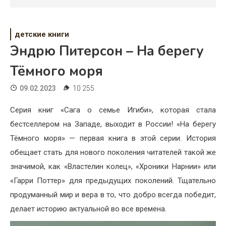
Психология
Дети
детские книги
Свадьба
Эндрю Питерсон – На берегу
Тёмного моря
Дом
09.02.2023
10 255
Жизнь
Серия книг «Сага о семье Игиби», которая стала
Хобби
бестселлером на Западе, выходит в России! «На берегу
Красота
Тёмного моря» — первая книга в этой серии. История
обещает стать для нового поколения читателей такой же
Недвижимость
значимой, как «Властелин колец», «Хроники Нарнии» или
«Гарри Поттер» для предыдущих поколений. Тщательно
продуманный мир и вера в то, что добро всегда победит,
делает историю актуальной во все времена.