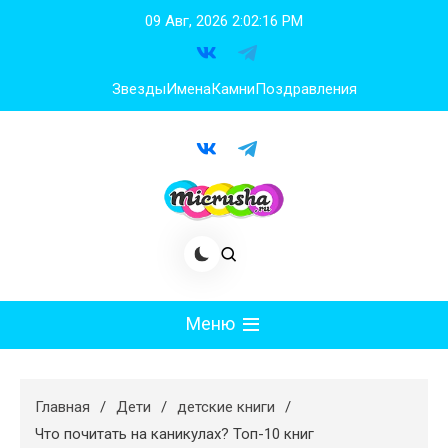
Перейти
09 Авг, 2026
2:02:18 PM
к
содержимому
Звезды
Имена
Камни
Поздравления
Меню
Мода
Главная
Дети
детские книги
Худеем
Что почитать на каникулах? Топ-10 книг